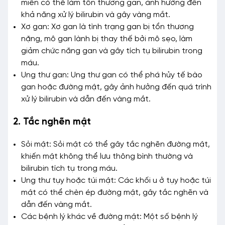
miễn có thể làm tổn thương gan, ảnh hưởng đến
khả năng xử lý bilirubin và gây vàng mắt.
Xơ gan: Xơ gan là tình trạng gan bị tổn thương
nặng, mô gan lành bị thay thế bởi mô sẹo, làm
giảm chức năng gan và gây tích tụ bilirubin trong
máu.
Ung thư gan: Ung thư gan có thể phá hủy tế bào
gan hoặc đường mật, gây ảnh hưởng đến quá trình
xử lý bilirubin và dẫn đến vàng mắt.
2. Tắc nghẽn mật
Sỏi mật: Sỏi mật có thể gây tắc nghẽn đường mật,
khiến mật không thể lưu thông bình thường và
bilirubin tích tụ trong máu.
Ung thư tụy hoặc túi mật: Các khối u ở tụy hoặc túi
mật có thể chèn ép đường mật, gây tắc nghẽn và
dẫn đến vàng mắt.
Các bệnh lý khác về đường mật: Một số bệnh lý