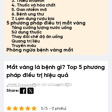
3. Thiếu vitamin
4. Thuốc và hóa chất
5. Gan nhiễm mỡ
6. Bệnh ung thư
7. Lạm dụng rượu bia
5 phương pháp điều trị mắt vàng
Tăng cường lượng nước uống
Sử dụng thuốc
Thay đổi chế độ ăn uống
Quang trị liệu
Truyền máu
Phòng ngừa bệnh vàng mắt
Mắt vàng là bệnh gì? Top 5 phương
pháp điều trị hiệu quả
HMK Eyewear
05/09/2024
903
0
Share:
5/5 - (1 phiếu)