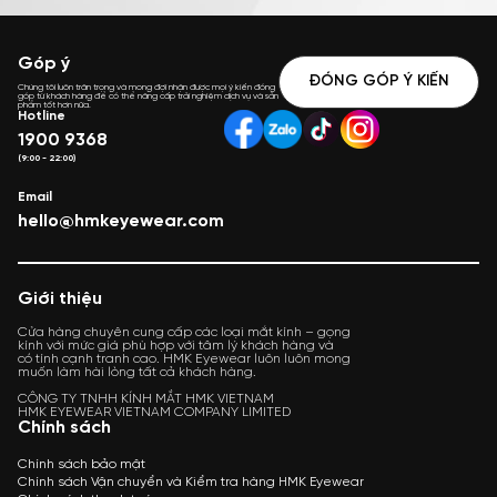
Góp ý
ĐÓNG GÓP Ý KIẾN
Chúng tôi luôn trân trọng và mong đợi nhận được mọi ý kiến đóng
góp từ khách hàng để có thể nâng cấp trải nghiệm dịch vụ và sản
phẩm tốt hơn nữa.
Hotline
1900 9368
(9:00 - 22:00)
Email
hello@hmkeyewear.com
Giới thiệu
Cửa hàng chuyên cung cấp các loại mắt kính – gọng
kính với mức giá phù hợp với tâm lý khách hàng và
có tính cạnh tranh cao. HMK Eyewear luôn luôn mong
muốn làm hài lòng tất cả khách hàng.
CÔNG TY TNHH KÍNH MẮT HMK VIETNAM
HMK EYEWEAR VIETNAM COMPANY LIMITED
Chính sách
Chính sách bảo mật
Chính sách Vận chuyển và Kiểm tra hàng HMK Eyewear