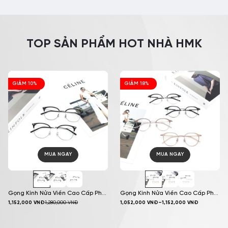
TOP SẢN PHẨM HOT NHÀ HMK
GIẢM 10%
GIẢM 18%
MUA NGAY
MUA NGAY
Gọng Kính Nửa Viền Cao Cấp Phối
Gọng Kính Nửa Viền Cao Cấp Phối
1,152,000
VNĐ
1,280,000
VNĐ
1,052,000
VNĐ
–
1,152,000
VNĐ
Kim Loại HMK Eyewear Cá Tính
Kim Loại HMK Eyewear Cá Tính
Thời Trang – NV8008
Thời Trang – NV8006