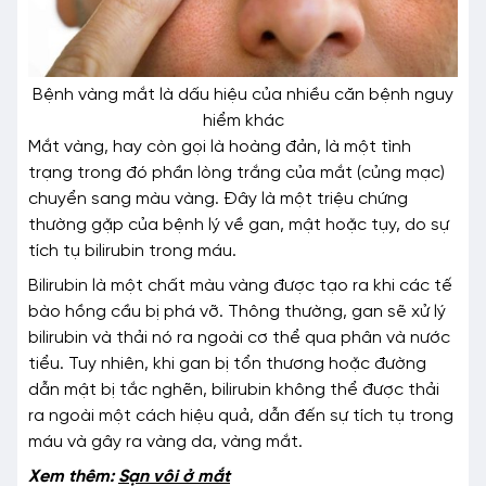
Bệnh vàng mắt là dấu hiệu của nhiều căn bệnh nguy
hiểm khác
Mắt vàng, hay còn gọi là hoàng đản, là một tình
trạng trong đó phần lòng trắng của mắt (củng mạc)
chuyển sang màu vàng. Đây là một triệu chứng
thường gặp của bệnh lý về gan, mật hoặc tụy, do sự
tích tụ bilirubin trong máu.
Bilirubin là một chất màu vàng được tạo ra khi các tế
bào hồng cầu bị phá vỡ. Thông thường, gan sẽ xử lý
bilirubin và thải nó ra ngoài cơ thể qua phân và nước
tiểu. Tuy nhiên, khi gan bị tổn thương hoặc đường
dẫn mật bị tắc nghẽn, bilirubin không thể được thải
ra ngoài một cách hiệu quả, dẫn đến sự tích tụ trong
máu và gây ra vàng da, vàng mắt.
Xem thêm:
Sạn vôi ở mắt