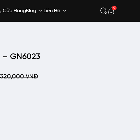
0
g Cửa Hàng
Blog
Liên Hệ
a – GN6023
320,000
VNĐ