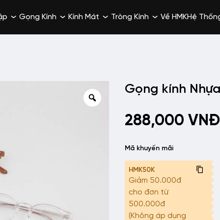
ập
Gọng Kính
Kính Mát
Tròng Kính
Về HMK
Hệ Thốn
Gọng kính Nhự
288,000
VNĐ
Mã khuyến mãi
HMK50K
Giảm 50.000đ
cho đơn từ
500.000đ
(Không áp dụng