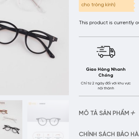
cho tròng kính)
This product is currently 
Giao Hàng Nhanh
Chóng
Chỉ từ 2 ngày đối với khu vực
nội thành
+
MÔ TẢ SẢN PHẨM
– Tên sản phẩm:
Gọng kính
– Mã sản phẩm:
GN6023
CHÍNH SÁCH BẢO H
– Chất liệu:
Gọng Nhựa