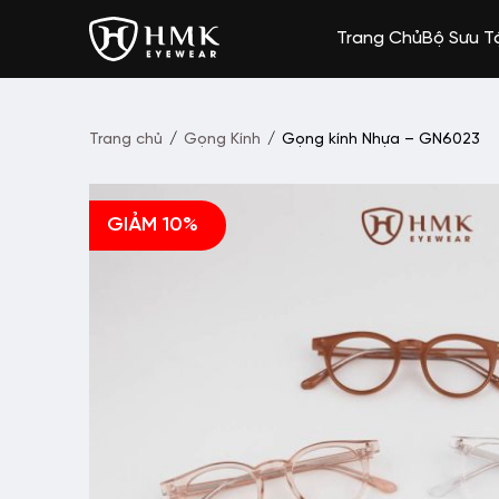
Trang Chủ
Bộ Sưu T
Trang chủ
/
Gọng Kính
/
Gọng kính Nhựa – GN6023
GIẢM 10%