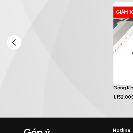
GIẢM 1
Gọng Kín
4
Kim Loại
1,152,00
Trang –
Góp ý
Hotline