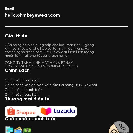
#gongkinh #hmk #hmkeyewear #matkinhhmk #kinh #kinhcan
Email
#gongkinhnhua #gongnhua #kinhmat #matkinh #trongkinh
hello@hmkeyewear.com
#matkinhcan #kinhnu #gong #gongkinhcan #phukienthoitrang
#kinhthoitrang #kinhmatnu
Giới thiệu
Cửa hàng chuyên cung cấp các loại mắt kính – gọng
kính với mức giá phù hợp với tâm lý khách hàng và
có tính cạnh tranh cao. HMK Eyewear luôn luôn mong
muốn làm hài lòng tất cả khách hàng.
CÔNG TY TNHH KÍNH MẮT HMK VIETNAM
HMK EYEWEAR VIETNAM COMPANY LIMITED
Chính sách
Chính sách bảo mật
Chính sách Vận chuyển và Kiểm tra hàng HMK Eyewear
Chính sách thanh toán
Chính sách bảo hành
Thương mại điện tử
Chấp nhận thanh toán