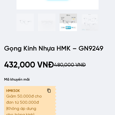
Gọng Kính Nhựa HMK – GN9249
432,000
VNĐ
480,000
VNĐ
Mã khuyến mãi
HMK50K
Giảm 50.000đ cho
đơn từ 500.000đ
(Không áp dụng
cho tròng kính)