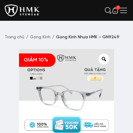
0
Trang chủ
/
Gọng Kính
/
Gọng Kính Nhựa HMK – GN9249
GIẢM 10%