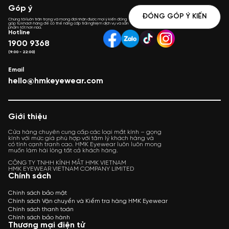
Góp ý
ĐÓNG GÓP Ý KIẾN
Chúng tôi luôn trân trọng và mong đợi nhận được mọi ý kiến đóng
góp từ khách hàng để có thể nâng cấp trải nghiệm dịch vụ và sản
phẩm tốt hơn nữa.
Hotline
1900 9368
(9:00 - 22:00)
Email
hello@hmkeyewear.com
Giới thiệu
Cửa hàng chuyên cung cấp các loại mắt kính – gọng
kính với mức giá phù hợp với tâm lý khách hàng và
có tính cạnh tranh cao. HMK Eyewear luôn luôn mong
muốn làm hài lòng tất cả khách hàng.
CÔNG TY TNHH KÍNH MẮT HMK VIETNAM
HMK EYEWEAR VIETNAM COMPANY LIMITED
Chính sách
Chính sách bảo mật
Chính sách Vận chuyển và Kiểm tra hàng HMK Eyewear
Chính sách thanh toán
Chính sách bảo hành
Thương mại điện tử