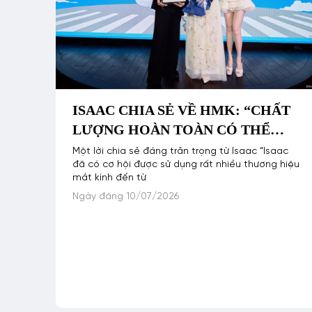
ISAAC CHIA SẺ VỀ HMK: “CHẤT
LƯỢNG HOÀN TOÀN CÓ THỂ
SÁNH CÙNG CÁC THƯƠNG HIỆU
Một lời chia sẻ đáng trân trọng từ Isaac “Isaac
đã có cơ hội được sử dụng rất nhiều thương hiệu
QUỐC TẾ”
mắt kính đến từ
Ngày đăng 10/07/2026