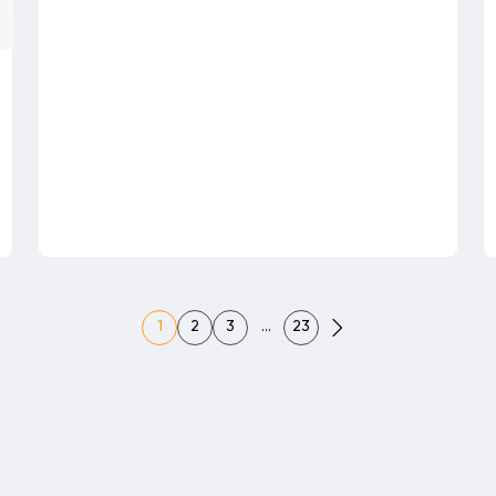
1
2
3
…
23