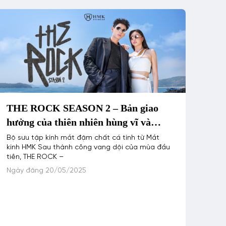
THE ROCK SEASON 2 – Bản giao
hưởng của thiên nhiên hùng vĩ và
phong cách hiện đại
Bộ sưu tập kính mắt đậm chất cá tính từ Mắt
kính HMK Sau thành công vang dội của mùa đầu
tiên, THE ROCK –
Ngày đăng 20/05/2025