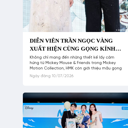
DIỄN VIÊN TRẦN NGỌC VÀNG
XUẤT HIỆN CÙNG GỌNG KÍNH
THIẾT KẾ DÀNH RIÊNG CHO FAN
Không chỉ mang đến những thiết kế lấy cảm
hứng từ Mickey Mouse & Friends trong Mickey
MARVEL TRONG SỰ KIỆN ĐÁNH
Motion Collection, HMK còn giới thiệu mẫu gọng
DẤU HỢP TÁC GIỮA HMK VÀ
Ngày đăng 10/07/2026
DISNEY