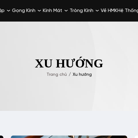
ập
Gọng Kính
Kính Mát
Tròng Kính
Về HMK
Hệ Thốn
XU HƯỚNG
Trang chủ
/
Xu hướng