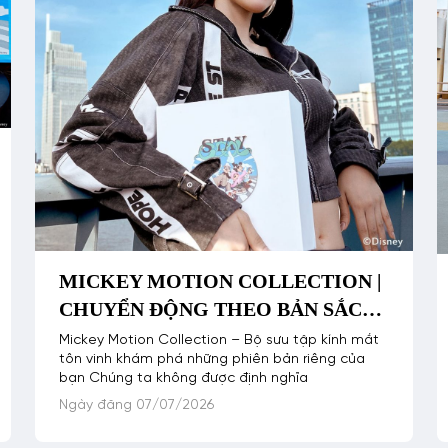
MICKEY MOTION COLLECTION |
CHUYỂN ĐỘNG THEO BẢN SẮC
RIÊNG CÙNG HOA HẬU TIỂU VY
Mickey Motion Collection – Bộ sưu tập kính mắt
tôn vinh khám phá những phiên bản riêng của
bạn Chúng ta không được định nghĩa
Ngày đăng 07/07/2026