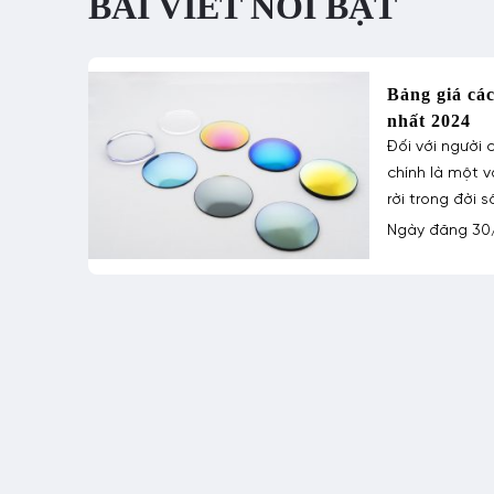
BÀI VIẾT NỔI BẬT
Bảng giá các
nhất 2024
hi
Đối với người c
chính là một 
nh
rời trong đời 
nh,
Ngày đăng 30
cửa