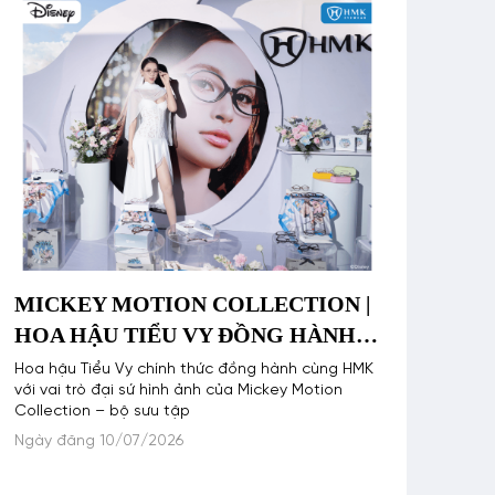
MICKEY MOTION COLLECTION |
HOA HẬU TIỂU VY ĐỒNG HÀNH
CÙNG HMK LAN TỎA TINH THẦN
Hoa hậu Tiểu Vy chính thức đồng hành cùng HMK
với vai trò đại sứ hình ảnh của Mickey Motion
GEN Z
Collection – bộ sưu tập
Ngày đăng 10/07/2026