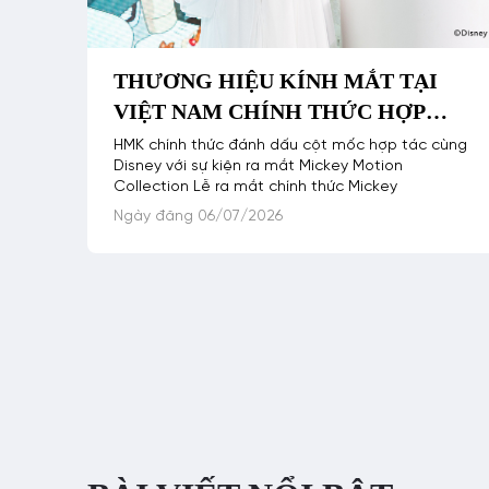
THƯƠNG HIỆU KÍNH MẮT TẠI
VIỆT NAM CHÍNH THỨC HỢP
TÁC CÙNG DISNEY – MICKEY
HMK chính thức đánh dấu cột mốc hợp tác cùng
Disney với sự kiện ra mắt Mickey Motion
MOTION COLLECTION OFFICIAL
Collection Lễ ra mắt chính thức Mickey
LAUNCH EVENT
Ngày đăng 06/07/2026
Phân
trang
bài
viết