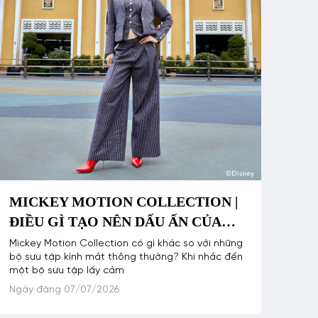
MICKEY MOTION COLLECTION |
ĐIỀU GÌ TẠO NÊN DẤU ẤN CỦA
MỘT BỘ SƯU TẬP KÍNH MẮT?
Mickey Motion Collection có gì khác so với những
bộ sưu tập kính mắt thông thường? Khi nhắc đến
một bộ sưu tập lấy cảm
Ngày đăng 07/07/2026