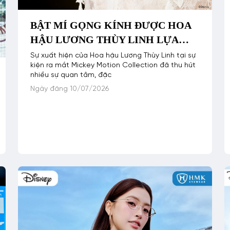
BẬT MÍ GỌNG KÍNH ĐƯỢC HOA
HẬU LƯƠNG THÙY LINH LỰA
CHỌN TẠI SỰ KIỆN ĐÁNH DẤU
Sự xuất hiện của Hoa hậu Lương Thùy Linh tại sự
kiện ra mắt Mickey Motion Collection đã thu hút
HỢP TÁC CỦA HMK VÀ DISNEY
nhiều sự quan tâm, đặc
Ngày đăng 10/07/2026