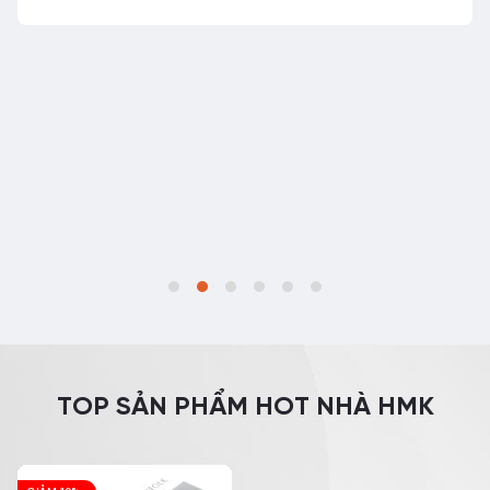
Cắt kính cận bao nhiêu tiền? Cắt ở đâu?
Đáng buồn là tỷ lệ tật khúc xạ của người Việt Nam đang
tăng mạnh. Nguyên nhân chủ yếu là do sự bùng nổ của
Ngày đăng 08/03/2024
TOP SẢN PHẨM HOT NHÀ HMK