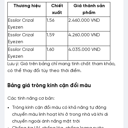
Thương hiệu
Chiết
Giá thành sản
xuất
phẩm
Essilor Crizal
1.56
2.460.000 VND
Eyezen
Essilor Crizal
1.59
4.260.000 VND
Eyezen
Essilor Crizal
1.60
4.035.000 VND
Eyezen
Lưu ý: Giá trên bảng chỉ mang tính chất tham khảo,
có thể thay đổi tùy theo thời điểm.
Bảng giá tròng kính cận đổi màu
Các tính năng cơ bản:
Tròng kính cận đổi màu có khả năng tự động
chuyển màu linh hoạt khi ở trong nhà và khi di
chuyển ngoài ánh nắng mặt trời