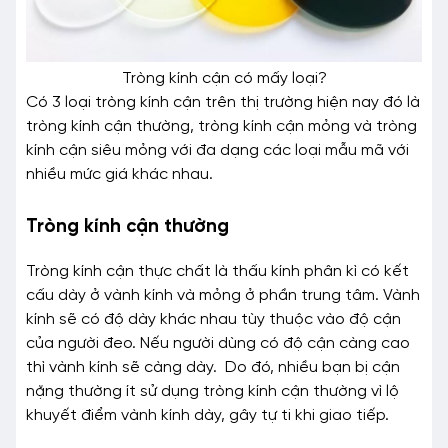
Tròng kính cận có mấy loại?
Có 3 loại tròng kính cận trên thị trường hiện nay đó là
tròng kính cận thường, tròng kính cận mỏng và tròng
kính cận siêu mỏng với đa dạng các loại mẫu mã với
nhiều mức giá khác nhau.
Tròng kính cận thường
Tròng kính cận thực chất là thấu kính phân kì có kết
cấu dày ở vành kính và mỏng ở phần trung tâm. Vành
kính sẽ có độ dày khác nhau tùy thuộc vào độ cận
của người đeo. Nếu người dùng có độ cận càng cao
thì vành kính sẽ càng dày. Do đó, nhiều bạn bị cận
nặng thường ít sử dụng tròng kính cận thường vì lộ
khuyết điểm vành kính dày, gây tự ti khi giao tiếp.