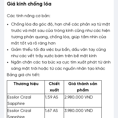
Giá kính chống lóa
Các tính năng cơ bản:
Chống lóa đa góc độ, hạn chế các phản xạ từ mặt
trước và mặt sau của tròng kính cũng như các hiện
tượng phản quang, chống lóa, giúp tầm nhìn của
mắt tốt và rõ ràng hơn
Giảm thiểu tối đa việc bụi bẩn, dấu vân tay cũng
như các vết trầy xước bám trên bề mặt kính
Ngăn chặn các tia bức xạ cực tím xuất phát từ ánh
sáng mặt trời hoặc từ các nguồn nhân tạo khác
Bảng giá chi tiết:
Thương hiệu
Chiết
Giá thành sản
xuất
phẩm
Essilor Crizal
1.59 AS
2.980.000 VND
Sapphire
Essilor Crizal
1.67 AS
3.980.000 VND
Sapphire