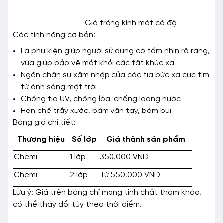
Giá tròng kính mát có độ
Các tính năng cơ bản:
Là phụ kiện giúp người sử dụng có tầm nhìn rõ ràng,
vừa giúp bảo vệ mắt khỏi các tật khúc xạ
Ngăn chặn sự xâm nhập của các tia bức xạ cực tím
từ ánh sáng mặt trời
Chống tia UV, chống lóa, chống loang nước
Hạn chế trầy xước, bám vân tay, bám bụi
Bảng giá chi tiết:
Thương hiệu
Số lớp
Giá thành sản phẩm
Chemi
1 lớp
350.000 VND
Chemi
2 lớp
Từ 550.000 VND
Lưu ý: Giá trên bảng chỉ mang tính chất tham khảo,
có thể thay đổi tùy theo thời điểm.