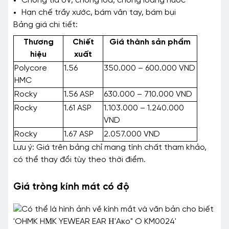
Chống tia UV, chống lóa, chống loang nước
Hạn chế trầy xước, bám vân tay, bám bụi
Bảng giá chi tiết:
Thương
Chiết
Giá thành sản phẩm
hiệu
xuất
Polycore
1.56
350.000 – 600.000 VND
HMC
Rocky
1.56 ASP
630.000 – 710.000 VND
Rocky
1.61 ASP
1.103.000 – 1.240.000
VND
Rocky
1.67 ASP
2.057.000 VND
Lưu ý: Giá trên bảng chỉ mang tính chất tham khảo,
có thể thay đổi tùy theo thời điểm.
Giá tròng kính mát có độ