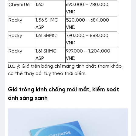
Chemi U6
1.60
690.000 – 780.000
VND
Rocky
1.56 SHMC
520.000 – 684.000
ASP
VND
Rocky
1.61 SHMC
790.000 – 888.000
VND
Rocky
1.61 SHMC
999.000 – 1.204.000
ASP
VND
Lưu ý: Giá trên bảng chỉ mang tính chất tham khảo,
có thể thay đổi tùy theo thời điểm.
Giá tròng kính chống mỏi mắt, kiểm soát
ánh sáng xanh