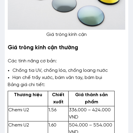
Giá tròng kính cận
Giá tròng kính cận thường
Các tính năng cơ bản:
Chống tia UV, chống lóa, chống loang nước
Hạn chế trầy xước, bám vân tay, bám bụi
Bảng giá chi tiết:
Thương hiệu
Chiết
Giá thành sản
xuất
phẩm
Chemi U2
1.56
336.000 – 424.000
VND
Chemi U2
1.60
504.000 – 554.000
VND