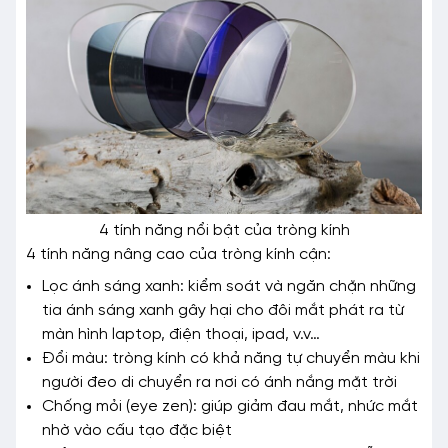
4 tính năng nổi bật của tròng kính
4 tính năng nâng cao của tròng kính cận:
Lọc ánh sáng xanh: kiểm soát và ngăn chặn những
tia ánh sáng xanh gây hại cho đôi mắt phát ra từ
màn hình laptop, điện thoại, ipad, v.v…
Đổi màu: tròng kính có khả năng tự chuyển màu khi
người đeo di chuyển ra nơi có ánh nắng mặt trời
Chống mỏi (eye zen): giúp giảm đau mắt, nhức mắt
nhờ vào cấu tạo đặc biệt