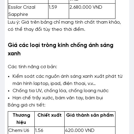
Essilor Crizal
1.59
2.680.000 VND
Sapphire
Lưu ý: Giá trên bảng chỉ mang tính chất tham khảo,
có thể thay đổi tùy theo thời điểm.
Giá các loại tròng kính chống ánh sáng
xanh
Các tính năng cơ bản:
Kiểm soát các nguồn ánh sáng xanh xuất phát từ
màn hình laptop, ipad, điện thoại, v.v…
Chống tia UV, chống lóa, chống loang nước
Hạn chế trầy xước, bám vân tay, bám bụi
Bảng giá chi tiết:
Thương
Chiết xuất
Giá thành sản phẩm
hiệu
Chemi U6
1.56
420.000 VND