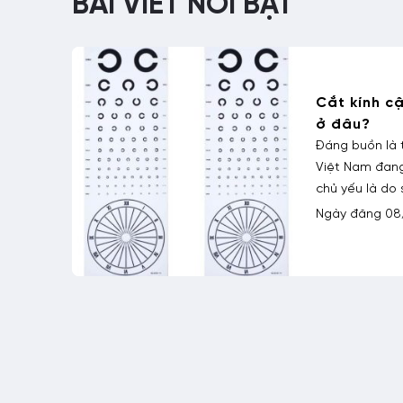
BÀI VIẾT NỔI BẬT
Thay gọng k
cũ được k
 Cắt
Thay kính áp t
người lựa chọn
ười
dụng. Vấn đề 
hân
Ngày đăng 11