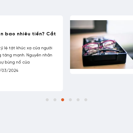
ính có giữ lại tròng
hông?
ròng là giải pháp được nhiều
 khi kính áp tròng còn hạn sử
duy nhất là
/04/2024