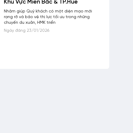
Khu Vực Miền Bắc & TP.Huế
Nhằm giúp Quý khách có một diện mạo mới
rạng rỡ và bảo vệ thị lực tối ưu trong những
chuyến du xuân, HMK triển
Ngày đăng 23/01/2026