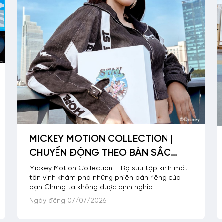
MICKEY MOTION COLLECTION |
CHUYỂN ĐỘNG THEO BẢN SẮC
RIÊNG CÙNG HOA HẬU TIỂU VY
Mickey Motion Collection – Bộ sưu tập kính mắt
tôn vinh khám phá những phiên bản riêng của
bạn Chúng ta không được định nghĩa
Ngày đăng 07/07/2026