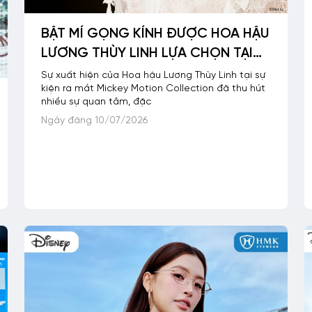
BẬT MÍ GỌNG KÍNH ĐƯỢC HOA HẬU
LƯƠNG THÙY LINH LỰA CHỌN TẠI
SỰ KIỆN ĐÁNH DẤU HỢP TÁC CỦA
Sự xuất hiện của Hoa hậu Lương Thùy Linh tại sự
kiện ra mắt Mickey Motion Collection đã thu hút
HMK VÀ DISNEY
nhiều sự quan tâm, đặc
Ngày đăng 10/07/2026