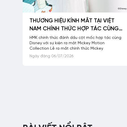
THƯƠNG HIỆU KÍNH MẮT TẠI VIỆT
NAM CHÍNH THỨC HỢP TÁC CÙNG
DISNEY – MICKEY MOTION
HMK chính thức đánh dấu cột mốc hợp tác cùng
Disney với sự kiện ra mắt Mickey Motion
COLLECTION OFFICIAL LAUNCH
Collection Lễ ra mắt chính thức Mickey
EVENT
Ngày đăng 06/07/2026
Phân
trang
bài
viết