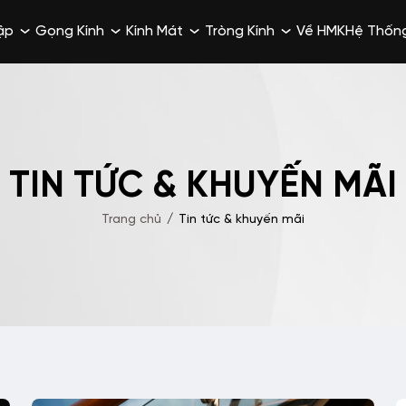
ập
Gọng Kính
Kính Mát
Tròng Kính
Về HMK
Hệ Thốn
TIN TỨC & KHUYẾN MÃI
Trang chủ
/
Tin tức & khuyến mãi