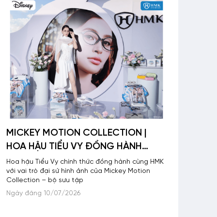
MICKEY MOTION COLLECTION |
HOA HẬU TIỂU VY ĐỒNG HÀNH
CÙNG HMK LAN TỎA TINH THẦN
Hoa hậu Tiểu Vy chính thức đồng hành cùng HMK
với vai trò đại sứ hình ảnh của Mickey Motion
GEN Z
Collection – bộ sưu tập
Ngày đăng 10/07/2026