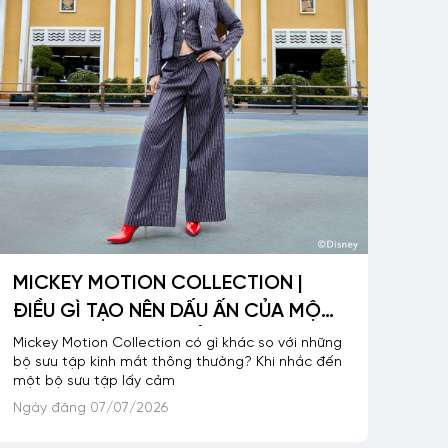
MICKEY MOTION COLLECTION |
ĐIỀU GÌ TẠO NÊN DẤU ẤN CỦA MỘT
BỘ SƯU TẬP KÍNH MẮT?
Mickey Motion Collection có gì khác so với những
bộ sưu tập kính mắt thông thường? Khi nhắc đến
một bộ sưu tập lấy cảm
Ngày đăng 07/07/2026