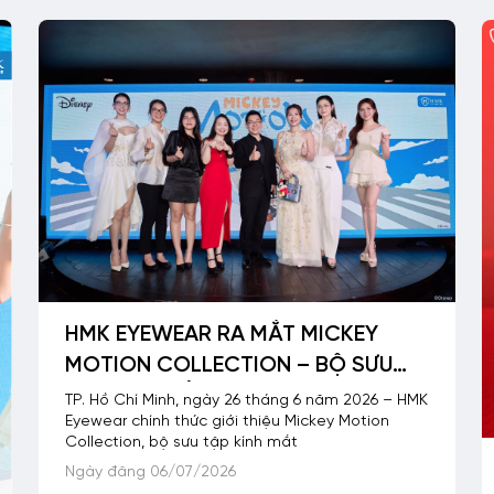
HMK EYEWEAR RA MẮT MICKEY
MOTION COLLECTION – BỘ SƯU
TẬP KÍNH MẮT MỚI LẤY CẢM HỨNG
TP. Hồ Chí Minh, ngày 26 tháng 6 năm 2026 – HMK
Eyewear chính thức giới thiệu Mickey Motion
TỪ MICKEY MOUSE VÀ NHỮNG
Collection, bộ sưu tập kính mắt
NGƯỜI BẠN
Ngày đăng 06/07/2026