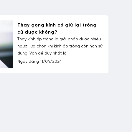
Mắt lòng đen nhiều hơn lòng
trắng là nét tướng xấu hay tốt
Mắt lòng đen to tròn, lấn át lòng trắng, liệu
có phải là nét tướng tốt? Cùng HMK
Eyewear khám phá ý nghĩa sâu xa
Ngày đăng 24/09/2024