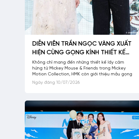
DIỄN VIÊN TRẦN NGỌC VÀNG XUẤT
HIỆN CÙNG GỌNG KÍNH THIẾT KẾ
DÀNH RIÊNG CHO FAN MARVEL
Không chỉ mang đến những thiết kế lấy cảm
hứng từ Mickey Mouse & Friends trong Mickey
TRONG SỰ KIỆN ĐÁNH DẤU HỢP
Motion Collection, HMK còn giới thiệu mẫu gọng
TÁC GIỮA HMK VÀ DISNEY
Ngày đăng 10/07/2026