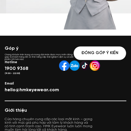
Góp ý
ĐÓNG GÓP Ý KIẾN
Chúng tôi luôn trân trọng và mong đợi nhận được mọi ý kiến đóng
góp từ khách hàng để có thể nâng cấp trải nghiệm dịch vụ và sản
phẩm tốt hơn nữa.
Hotline
1900 9368
(9:00 - 22:00)
Email
hello@hmkeyewear.com
Giới thiệu
Cửa hàng chuyên cung cấp các loại mắt kính – gọng
kính với mức giá phù hợp với tâm lý khách hàng và
có tính cạnh tranh cao. HMK Eyewear luôn luôn mong
muốn làm hài lòng tất cả khách hàng.