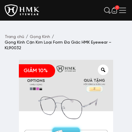
0
Trang chủ
/
Gọng Kính
/
Gọng Kính Cận Kim Loại Form Đa Giác HMK Eyewear –
KL90032
GIẢM 10%