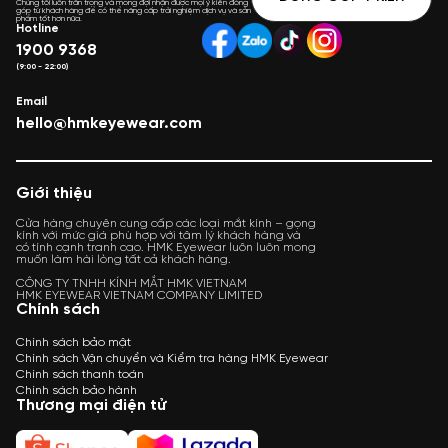
Chúng tôi luôn trân trọng và mong đợi nhận được mọi ý kiến đóng
góp từ khách hàng để có thể nâng cấp trải nghiệm dịch vụ và sản
phẩm tốt hơn nữa.
Hotline
1900 9368
(9:00 - 22:00)
Email
hello@hmkeyewear.com
Giới thiệu
Cửa hàng chuyên cung cấp các loại mắt kính – gọng
kính với mức giá phù hợp với tâm lý khách hàng và
có tính cạnh tranh cao. HMK Eyewear luôn luôn mong
muốn làm hài lòng tất cả khách hàng.
CÔNG TY TNHH KÍNH MẮT HMK VIETNAM
HMK EYEWEAR VIETNAM COMPANY LIMITED
Chính sách
Chính sách bảo mật
Chính sách Vận chuyển và Kiểm tra hàng HMK Eyewear
Chính sách thanh toán
Chính sách bảo hành
Thương mại điện tử