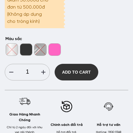
Giảm 50.000đ cho
đơn từ 500.000đ
(Không áp dụng
cho tròng kính)
Màu sắc
Gọng
ADD TO CART
Kính
Cận
Kim
Loại
Form
Đa
Giao Hàng Nhanh
Giác
Chóng
HMK
Chính sách đổi trả
Hỗ trợ tư vấn
Eyewear
Chỉ từ 2 ngày đối với khu
vực nội thành
Hỗ trợ đổi trả
Hotline: 1900 9368