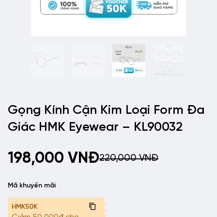
Gọng Kính Cận Kim Loại Form Đa
Giác HMK Eyewear – KL90032
198,000
VNĐ
220,000
VNĐ
Mã khuyến mãi
HMK50K