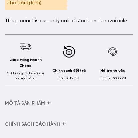
cho tròng kính)
This product is currently out of stock and unavailable.
Giao Hàng Nhanh
Chóng
Chính sách đổi trả
Hỗ trợ tư vấn
Chỉ từ 2 ngày đối với khu
vực nội thành
Hỗ trợ đổi trả
Hotline: 1900 9368
+
MÔ TẢ SẢN PHẨM
– Tên sản phẩm:
Gọng kính Nhựa – 2L8192
– Mã sản phẩm:
2L8192
+
CHÍNH SÁCH BẢO HÀNH
– Chất liệu:
Gọng Nhựa
Kính râm mát thời trang, tròng kính phân cực Polarized chống
Chính Sách Bảo Hành Của HMK Eyewear: