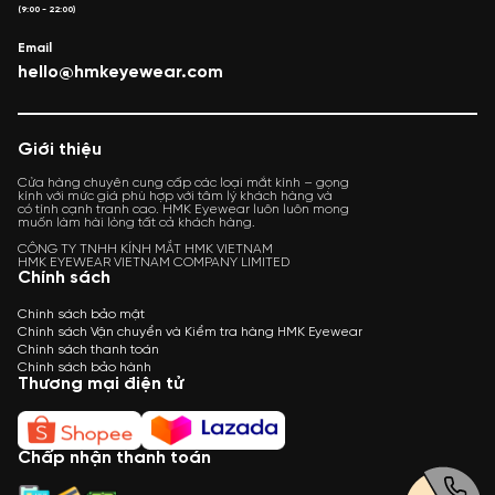
(9:00 - 22:00)
Email
hello@hmkeyewear.com
Giới thiệu
Cửa hàng chuyên cung cấp các loại mắt kính – gọng
kính với mức giá phù hợp với tâm lý khách hàng và
có tính cạnh tranh cao. HMK Eyewear luôn luôn mong
muốn làm hài lòng tất cả khách hàng.
CÔNG TY TNHH KÍNH MẮT HMK VIETNAM
HMK EYEWEAR VIETNAM COMPANY LIMITED
Chính sách
Chính sách bảo mật
Chính sách Vận chuyển và Kiểm tra hàng HMK Eyewear
Chính sách thanh toán
Chính sách bảo hành
Thương mại điện tử
Chấp nhận thanh toán