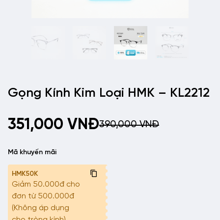
Gọng Kính Kim Loại HMK – KL2212
351,000
VNĐ
390,000
VNĐ
Mã khuyến mãi
HMK50K
Giảm 50.000đ cho
đơn từ 500.000đ
(Không áp dụng
cho tròng kính)