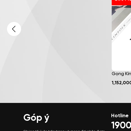
Gọng Kín
4
Kim Loại
1,152,00
Trang –
Góp ý
Hotline
1900