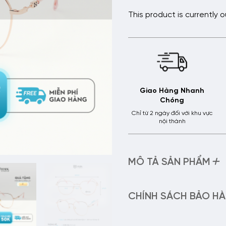
This product is currently 
Giao Hàng Nhanh
Chóng
Chỉ từ 2 ngày đối với khu vực
nội thành
+
MÔ TẢ SẢN PHẨM
– Tên sản phẩm: Gọng Kính 
– Chất liệu: KL68009
CHÍNH SÁCH BẢO H
Gọng kính kim loại tổng hợp 
sử dụng
Chính Sách Bảo Hành Của
Độ bền màu và tính đàn hồi
– Hỗ trợ điều chỉnh thị lực 