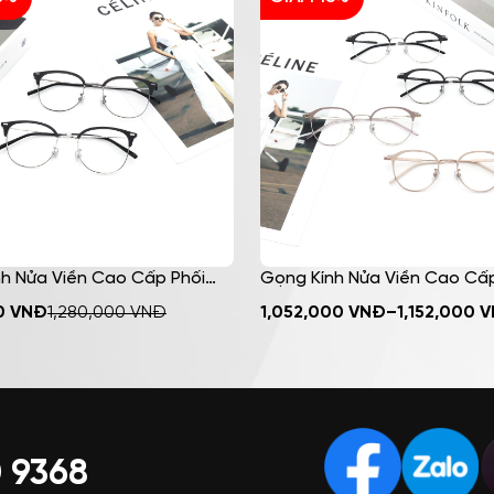
h Nửa Viền Cao Cấp Phối
Gọng Kính Nửa Viền Cao Cấp
 HMK Eyewear Cá Tính Thời
Kim Loại HMK Eyewear Cá Tín
MUA NGAY
MUA NGAY
0
VNĐ
1,280,000
VNĐ
1,052,000
VNĐ
–
1,152,000
V
 NV8008
Trang – NV8006
 9368