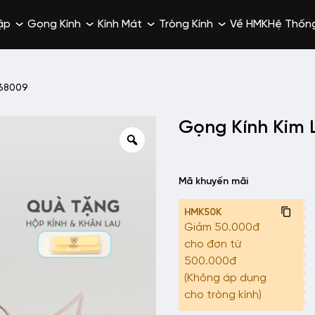
ập
Gọng Kính
Kính Mát
Tròng Kính
Về HMK
Hệ Thốn
L68009
Gọng Kính Kim 
Mã khuyến mãi
HMK50K
Giảm 50.000đ
cho đơn từ
500.000đ
(Không áp dụng
cho tròng kính)