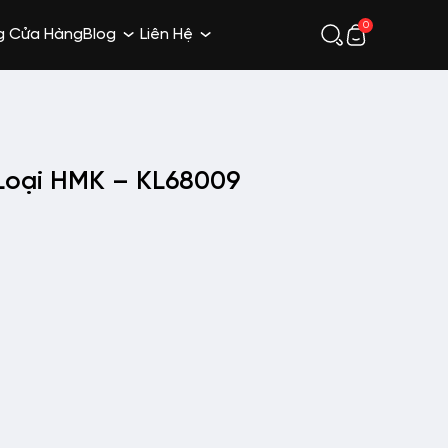
0
g Cửa Hàng
Blog
Liên Hệ
Loại HMK – KL68009