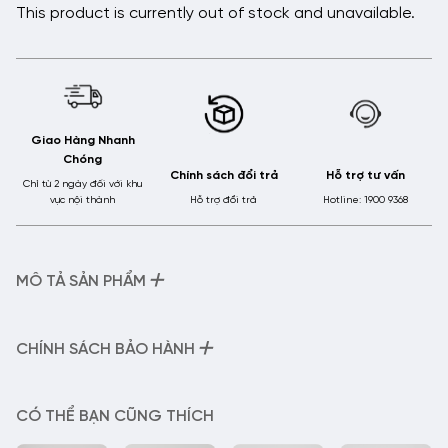
This product is currently out of stock and unavailable.
Giao Hàng Nhanh
Chóng
Chính sách đổi trả
Hỗ trợ tư vấn
Chỉ từ 2 ngày đối với khu
vực nội thành
Hỗ trợ đổi trả
Hotline: 1900 9368
+
MÔ TẢ SẢN PHẨM
– Tên sản phẩm:
Gọng kính Kim Loại – KL1160
– Mã sản phẩm:
KL1160
+
CHÍNH SÁCH BẢO HÀNH
– Chất liệu:
Kim loại
Gọng kính kim loại tổng hợp chống gỉ sét. An toàn tuyệt
Chính Sách Bảo Hành Của HMK Eyewear:
đối.
– Hỗ trợ điều chỉnh thị lực miễn phí trong vòng 30 ngày nếu
CÓ THỂ BẠN CŨNG THÍCH
Độ bền màu và tính đàn hồi cao. Ốc vặn được gia công kỹ
độ kính mới không thích nghỉ (chóng mặt, nhức đầu, nghiêng