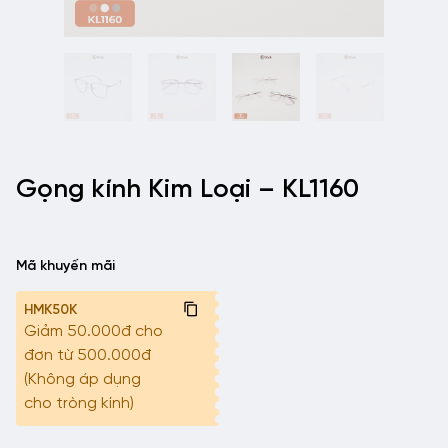
Gọng kính Kim Loại – KL1160
Mã khuyến mãi
HMK50K
Giảm 50.000đ cho
đơn từ 500.000đ
(Không áp dụng
cho tròng kính)