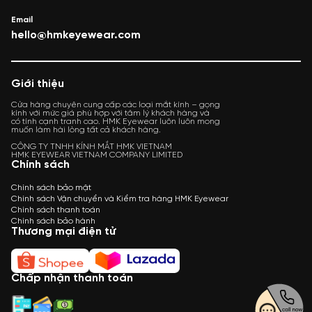
phí cho khách.
Vệ sinh miễn phí kính định kỳ.
Email
hello@hmkeyewear.com
Giới thiệu
Cửa hàng chuyên cung cấp các loại mắt kính – gọng
kính với mức giá phù hợp với tâm lý khách hàng và
có tính cạnh tranh cao. HMK Eyewear luôn luôn mong
muốn làm hài lòng tất cả khách hàng.
CÔNG TY TNHH KÍNH MẮT HMK VIETNAM
HMK EYEWEAR VIETNAM COMPANY LIMITED
Chính sách
Chính sách bảo mật
Chính sách Vận chuyển và Kiểm tra hàng HMK Eyewear
Chính sách thanh toán
Chính sách bảo hành
Thương mại điện tử
Chấp nhận thanh toán