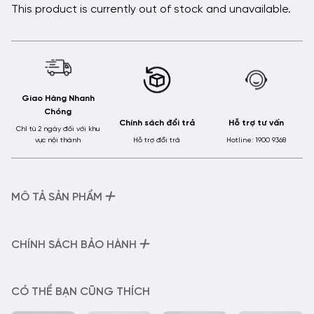
This product is currently out of stock and unavailable.
Giao Hàng Nhanh
Chóng
Chính sách đổi trả
Hỗ trợ tư vấn
Chỉ từ 2 ngày đối với khu
vực nội thành
Hỗ trợ đổi trả
Hotline: 1900 9368
+
MÔ TẢ SẢN PHẨM
– Tên sản phẩm:
Gọng kính Kim Loại –
SBL90144
– Mã sản phẩm:
SBL90144
+
CHÍNH SÁCH BẢO HÀNH
– Chất liệu:
Kim loại
Gọng kính kim loại tổng hợp chống gỉ sét. An toàn tuyệt
Chính Sách Bảo Hành Của HMK Eyewear:
đối.
– Hỗ trợ điều chỉnh thị lực miễn phí trong vòng 30 ngày nếu
CÓ THỂ BẠN CŨNG THÍCH
Độ bền màu và tính đàn hồi cao. Ốc vặn được gia công kỹ
độ kính mới không thích nghỉ (chóng mặt, nhức đầu, nghiêng