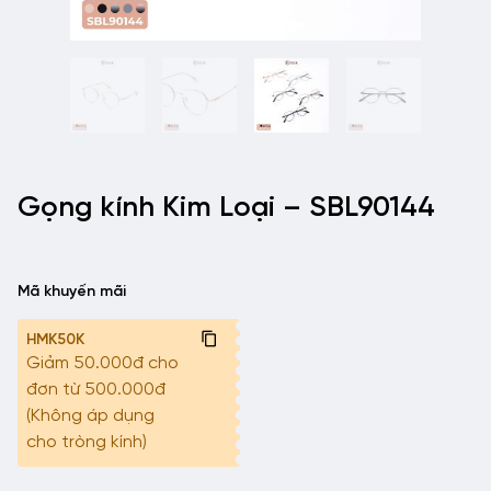
Gọng kính Kim Loại – SBL90144
Mã khuyến mãi
HMK50K
Giảm 50.000đ cho
đơn từ 500.000đ
(Không áp dụng
cho tròng kính)