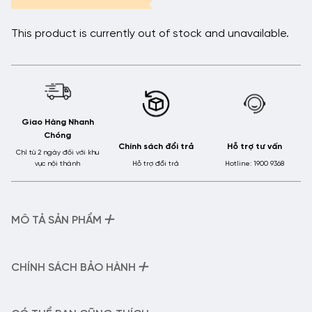
This product is currently out of stock and unavailable.
Giao Hàng Nhanh
Chóng
Chính sách đổi trả
Hỗ trợ tư vấn
Chỉ từ 2 ngày đối với khu
vực nội thành
Hỗ trợ đổi trả
Hotline: 1900 9368
+
MÔ TẢ SẢN PHẨM
– Tên sản phẩm:
Gọng Kính Mắt Mèo HMK Eyewear – MM2291
– Mã sản phẩm:
MM2291
+
CHÍNH SÁCH BẢO HÀNH
– Chất liệu:
Kim Loại Titanium
– Xuất xứ:
Việt Nam
Chính Sách Bảo Hành Của HMK Eyewear:
· Gọng kính kim loại Titanium tổng hợp hỗ trợ hạn chế rỉ
– Hỗ trợ điều chỉnh thị lực miễn phí trong vòng 30 ngày nếu