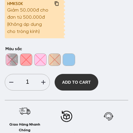
HMK50K
Giảm 50.000đ cho
đơn từ 500.000đ
(Không áp dụng
cho tròng kính)
Màu sắc
Gọng
ADD TO CART
kính
Mắt
Mèo
-
MM87003
quantity
Giao Hàng Nhanh
Chóng