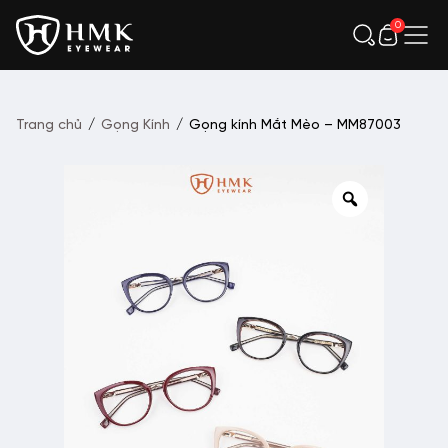
0
Trang chủ
/
Gọng Kính
/
Gọng kính Mắt Mèo – MM87003