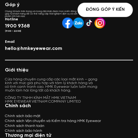
Góp ý
hơn giá trị sản phẩm cũ).
ĐÓNG GÓP Ý KIẾN
Chúng tôi luôn trân trọng và mong đợi nhận được mọi ý kiến đóng
HMK chịu trách nhiệm bảo hành kính mắt trong vòng 7 ngày
góp từ khách hàng để có thể nâng cấp trải nghiệm dịch vụ và sản
phẩm tốt hơn nữa.
Hotline
kể từ ngày cắt kính.
1900 9368
Trong quá trình đeo có bị lỏng ốc, Shop sẽ hỗ trợ vặn vít miễn
(9:00 - 22:00)
phí cho khách.
Vệ sinh miễn phí kính định kỳ.
Email
hello@hmkeyewear.com
Giới thiệu
Cửa hàng chuyên cung cấp các loại mắt kính – gọng
kính với mức giá phù hợp với tâm lý khách hàng và
có tính cạnh tranh cao. HMK Eyewear luôn luôn mong
muốn làm hài lòng tất cả khách hàng.
CÔNG TY TNHH KÍNH MẮT HMK VIETNAM
HMK EYEWEAR VIETNAM COMPANY LIMITED
Chính sách
Chính sách bảo mật
Chính sách Vận chuyển và Kiểm tra hàng HMK Eyewear
Chính sách thanh toán
Chính sách bảo hành
Thương mại điện tử