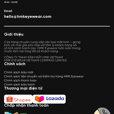
(9:00 - 22:00)
Email
hello@hmkeyewear.com
Giới thiệu
Cửa hàng chuyên cung cấp các loại mắt kính – gọng
kính với mức giá phù hợp với tâm lý khách hàng và
có tính cạnh tranh cao. HMK Eyewear luôn luôn mong
muốn làm hài lòng tất cả khách hàng.
CÔNG TY TNHH KÍNH MẮT HMK VIETNAM
HMK EYEWEAR VIETNAM COMPANY LIMITED
Chính sách
Chính sách bảo mật
Chính sách Vận chuyển và Kiểm tra hàng HMK Eyewear
Chính sách thanh toán
Chính sách bảo hành
Thương mại điện tử
Chấp nhận thanh toán