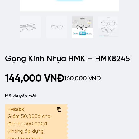
Gọng Kính Nhựa HMK – HMK8245
144,000
VNĐ
160,000
VNĐ
Mã khuyến mãi
HMK50K
Giảm 50.000đ cho
đơn từ 500.000đ
(Không áp dụng
cho tròng kính)