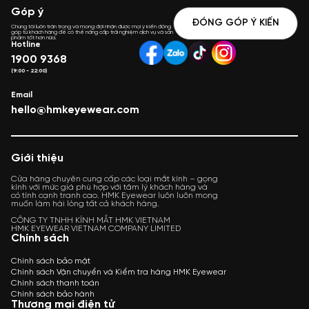
Góp ý
ĐÓNG GÓP Ý KIẾN
Chúng tôi luôn trân trọng và mong đợi nhận được mọi ý kiến đóng
góp từ khách hàng để có thể nâng cấp trải nghiệm dịch vụ và sản
phẩm tốt hơn nữa.
Hotline
1900 9368
(9:00 - 22:00)
Email
hello@hmkeyewear.com
Giới thiệu
Cửa hàng chuyên cung cấp các loại mắt kính – gọng
kính với mức giá phù hợp với tâm lý khách hàng và
có tính cạnh tranh cao. HMK Eyewear luôn luôn mong
muốn làm hài lòng tất cả khách hàng.
CÔNG TY TNHH KÍNH MẮT HMK VIETNAM
HMK EYEWEAR VIETNAM COMPANY LIMITED
Chính sách
Chính sách bảo mật
Chính sách Vận chuyển và Kiểm tra hàng HMK Eyewear
Chính sách thanh toán
Chính sách bảo hành
Thương mại điện tử