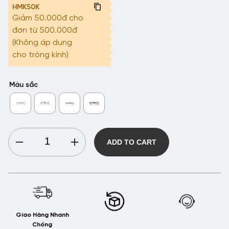
HMK50K
Giảm 50.000đ cho
đơn từ 500.000đ
(Không áp dụng
cho tròng kính)
Màu sắc
[Hàng
ADD TO CART
Mới
Về]
Gọng
Kính
Nhựa
HMK
Giao Hàng Nhanh
Eyewear
Chóng
Đa