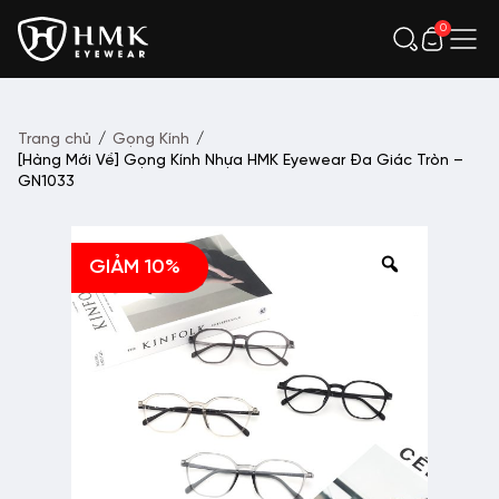
0
Trang chủ
/
Gọng Kính
/
[Hàng Mới Về] Gọng Kính Nhựa HMK Eyewear Đa Giác Tròn –
GN1033
GIẢM 10%