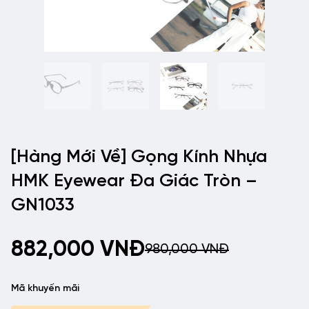
[Hàng Mới Về] Gọng Kính Nhựa
HMK Eyewear Đa Giác Tròn –
GN1033
882,000
VNĐ
980,000
VNĐ
Mã khuyến mãi