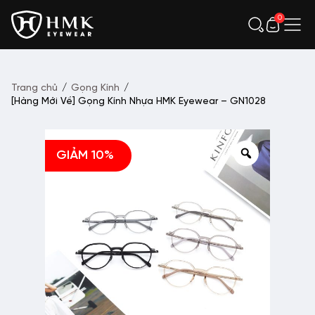
0
Trang chủ
/
Gọng Kính
/
[Hàng Mới Về] Gọng Kính Nhựa HMK Eyewear – GN1028
GIẢM 10%