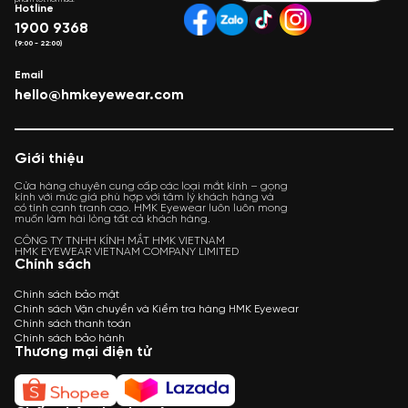
phẩm tốt hơn nữa.
Hotline
1900 9368
(9:00 - 22:00)
Email
hello@hmkeyewear.com
Giới thiệu
Cửa hàng chuyên cung cấp các loại mắt kính – gọng
kính với mức giá phù hợp với tâm lý khách hàng và
có tính cạnh tranh cao. HMK Eyewear luôn luôn mong
muốn làm hài lòng tất cả khách hàng.
CÔNG TY TNHH KÍNH MẮT HMK VIETNAM
HMK EYEWEAR VIETNAM COMPANY LIMITED
Chính sách
Chính sách bảo mật
Chính sách Vận chuyển và Kiểm tra hàng HMK Eyewear
Chính sách thanh toán
Chính sách bảo hành
Thương mại điện tử