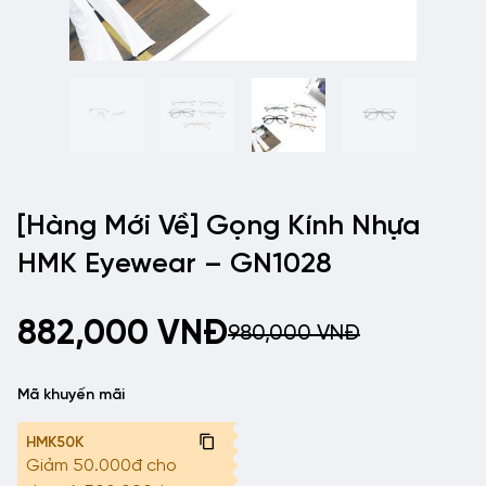
[Hàng Mới Về] Gọng Kính Nhựa
HMK Eyewear – GN1028
882,000
VNĐ
980,000
VNĐ
Mã khuyến mãi
HMK50K
Giảm 50.000đ cho