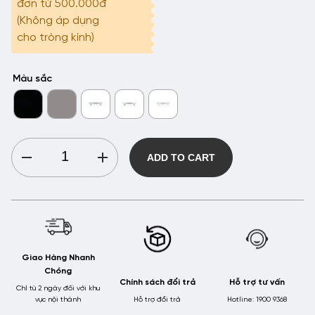
đơn từ 500.000đ
(Không áp dụng
cho tròng kính)
Màu sắc
[Hàng
ADD TO CART
Mới
Về]
Gọng
Kính
Nhựa
HMK
Giao Hàng Nhanh
Eyewear
Chóng
-
Chính sách đổi trả
Hỗ trợ tư vấn
GN1028
Chỉ từ 2 ngày đối với khu
vực nội thành
Hỗ trợ đổi trả
Hotline: 1900 9368
quantity