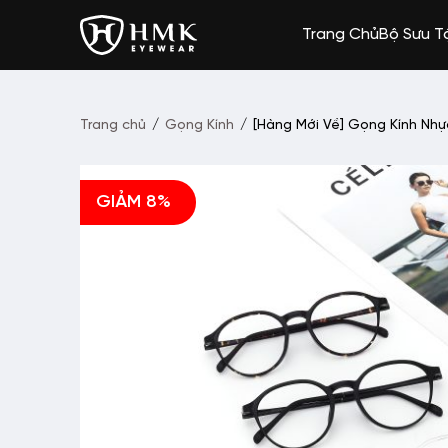
Trang Chủ
Bộ Sưu T
Trang chủ
/
Gọng Kính
/
[Hàng Mới Về] Gọng Kính Nh
GIẢM 8%