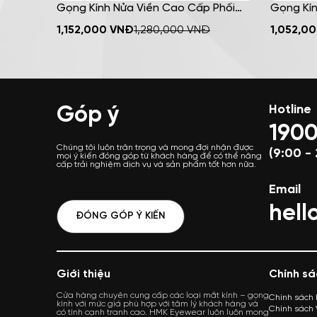
Gọng Kính Nửa Viền Cao Cấp Phối
Gọng Kín
Kim Loại HMK Eyewear Cá Tính Thời
Kim Loại
MUA NGAY
1,152,000
VNĐ
1,280,000
VNĐ
1,052,0
Trang – NV8008
Trang –
Góp ý
Hotline
1900
Chúng tôi luôn trân trọng và mong đợi nhận được
(9:00 - 
mọi ý kiến đóng góp từ khách hàng để có thể nâng
cấp trải nghiệm dịch vụ và sản phẩm tốt hơn nữa.
Email
hel
ĐÓNG GÓP Ý KIẾN
Giới thiệu
Chính sá
Cửa hàng chuyên cung cấp các loại mắt kính – gọng
Chính sách
kính với mức giá phù hợp với tâm lý khách hàng và
Chính sách
có tính cạnh tranh cao. HMK Eyewear luôn luôn mong