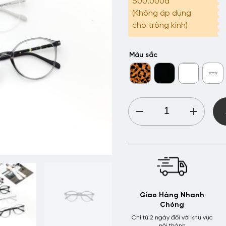
500.000đ
(Không áp dụng
cho tròng kính)
Màu sắc
[Hàng
Mới
Về]
Gọng
Kính
Nhựa
HMK
Eyewear
-
Giao Hàng Nhanh
GN1032
Chóng
quantity
Chỉ từ 2 ngày đối với khu vực
nội thành