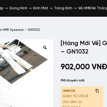
ập
Gọng Kính
Kính Mát
Tròng Kính
Về HMK
Hệ Thốn
ựa HMK Eyewear – GN1032
[Hàng Mới Về] 
– GN1032
902,000
VN
Mã khuyến mãi
HMK50K
Giảm 50.000đ
cho đơn từ