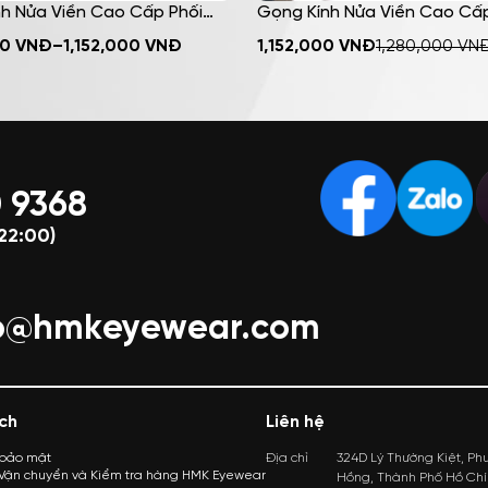
h Nửa Viền Cao Cấp Phối
Gọng Kính Nửa Viền Cao Cấp
 HMK Eyewear Cá Tính Thời
Kim Loại HMK Eyewear Cá Tín
MUA NGAY
MUA NGAY
00
VNĐ
–
1,152,000
VNĐ
1,152,000
VNĐ
1,280,000
VN
 NV8006
Trang – NV8003
 9368
22:00)
lo@hmkeyewear.com
ch
Liên hệ
 bảo mật
Địa chỉ
324D Lý Thường Kiệt, Ph
 Vận chuyển và Kiểm tra hàng HMK Eyewear
Hồng, Thành Phố Hồ Chí 