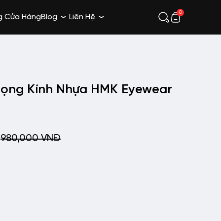
0
g Cửa Hàng
Blog
Liên Hệ
Gọng Kính Nhựa HMK Eyewear
Đ
980,000
VNĐ