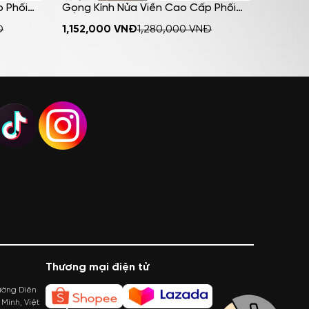
 Phối
Gọng Kính Nửa Viền Cao Cấp Phối
Gọng K
h Thời
Kim Loại HMK Eyewear Cá Tính Thời
Kim Loạ
MUA NGAY
Đ
1,152,000
VNĐ
1,280,000
VNĐ
1,152,0
Trang – NV8002
Trang 
Thương mại điện tử
ường Diên
Minh, Việt