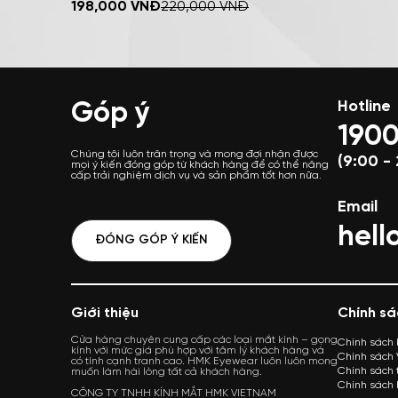
MUA NGAY
198,000
VNĐ
220,000
VNĐ
Góp ý
Hotline
1900
Chúng tôi luôn trân trọng và mong đợi nhận được
(9:00 - 
mọi ý kiến đóng góp từ khách hàng để có thể nâng
cấp trải nghiệm dịch vụ và sản phẩm tốt hơn nữa.
Email
hel
ĐÓNG GÓP Ý KIẾN
Giới thiệu
Chính sá
Cửa hàng chuyên cung cấp các loại mắt kính – gọng
Chính sách
kính với mức giá phù hợp với tâm lý khách hàng và
Chính sách
có tính cạnh tranh cao. HMK Eyewear luôn luôn mong
Chính sách 
muốn làm hài lòng tất cả khách hàng.
Chính sách
CÔNG TY TNHH KÍNH MẮT HMK VIETNAM