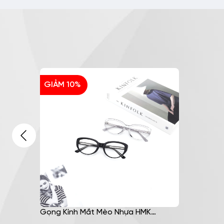
GIẢM 10%
 HMK
Gọng Kính Mắt Mèo Nhựa HMK
39
Eyewear Thời Trang – MM8424