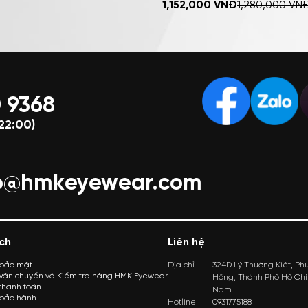
MUA NGAY
1,152,000
VNĐ
1,280,000
VN
Trang – NV8008
 9368
22:00)
lo@hmkeyewear.com
ch
Liên hệ
 bảo mật
Địa chỉ
324D Lý Thường Kiệt, Ph
 Vận chuyển và Kiểm tra hàng HMK Eyewear
Hồng, Thành Phố Hồ Chí 
thanh toán
Nam
 bảo hành
Hotline
0931775188