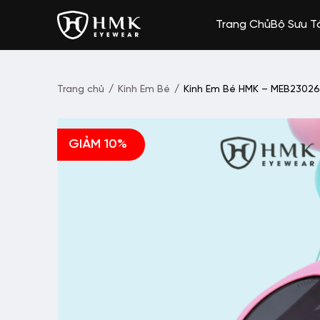
Trang Chủ
Bộ Sưu T
Trang chủ
/
Kính Em Bé
/
Kính Em Bé HMK – MEB23026
GIẢM 10%