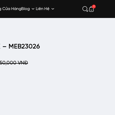
0
g Cửa Hàng
Blog
Liên Hệ
K – MEB23026
150,000
VNĐ