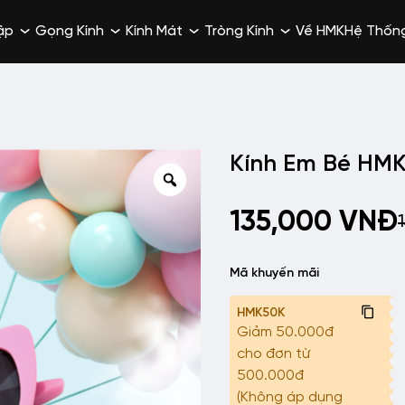
ập
Gọng Kính
Kính Mát
Tròng Kính
Về HMK
Hệ Thốn
Kính Em Bé HM
135,000
VNĐ
Mã khuyến mãi
HMK50K
Giảm 50.000đ
cho đơn từ
500.000đ
(Không áp dụng