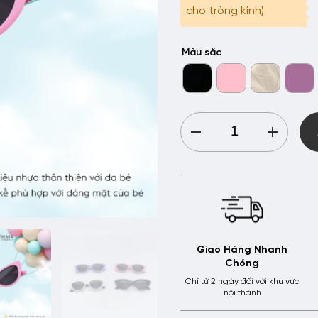
cho tròng kính)
Màu sắc
Kính
Em
Bé
HMK
-
MEB23026
quantity
Giao Hàng Nhanh
Chóng
Chỉ từ 2 ngày đối với khu vực
nội thành