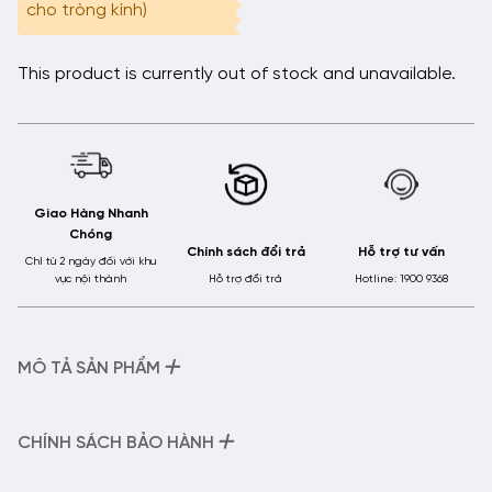
cho tròng kính)
This product is currently out of stock and unavailable.
Giao Hàng Nhanh
Chóng
Chính sách đổi trả
Hỗ trợ tư vấn
Chỉ từ 2 ngày đối với khu
vực nội thành
Hỗ trợ đổi trả
Hotline: 1900 9368
+
MÔ TẢ SẢN PHẨM
– Tên sản phẩm:
Kính Mát Phân Cực Polarized Chống UV HMK
Eyewear – KM1312
+
CHÍNH SÁCH BẢO HÀNH
– Mã sản phẩm:
KM1312
– Chất liệu:
Gọng Nhựa
Chính Sách Bảo Hành Của HMK Eyewear: