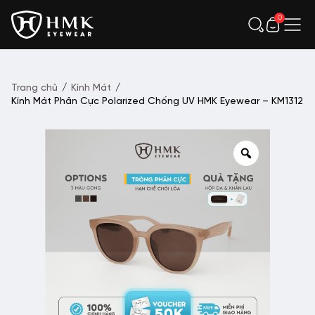
0
Trang chủ
/
Kính Mát
/
Kính Mát Phân Cực Polarized Chống UV HMK Eyewear – KM1312