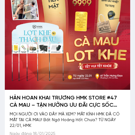
HÂN HOAN KHAI TRƯƠNG HMK STORE #47
CÀ MAU – TẬN HƯỞNG ƯU ĐÃI CỰC SỐC
CÙNG HÀNG TRIỆU QUÀ TẶNG
MỌI NGƯỜI ƠI VÀO ĐÂY MÀ XEM? MẮT KÍNH HMK ĐÃ CÓ
MẶT TẠI CÀ MAU! Bất Ngờ Hoảng Hốt Chưa? TỪ NGÀY
22/01, HMK
Ngày đăng 18/01/2025