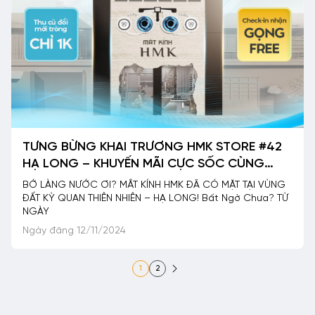
TƯNG BỪNG KHAI TRƯƠNG HMK STORE #42
HẠ LONG – KHUYẾN MÃI CỰC SỐC CÙNG
HÀNG NGHÌN QUÀ TẶNG
BỚ LÀNG NƯỚC ƠI? MẮT KÍNH HMK ĐÃ CÓ MẶT TẠI VÙNG
ĐẤT KỲ QUAN THIÊN NHIÊN – HẠ LONG! Bất Ngờ Chưa? TỪ
NGÀY
Ngày đăng 12/11/2024
Phân
1
2
trang
bài