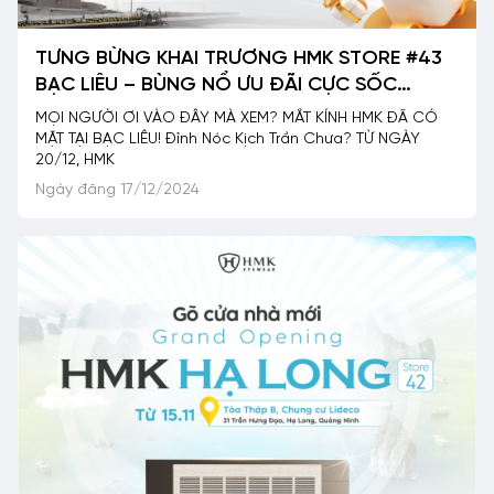
TƯNG BỪNG KHAI TRƯƠNG HMK STORE #43
BẠC LIÊU – BÙNG NỔ ƯU ĐÃI CỰC SỐC
CÙNG HÀNG NGHÌN QUÀ TẶNG
MỌI NGƯỜI ƠI VÀO ĐÂY MÀ XEM? MẮT KÍNH HMK ĐÃ CÓ
MẶT TẠI BẠC LIÊU! Đỉnh Nóc Kịch Trần Chưa? TỪ NGÀY
20/12, HMK
Ngày đăng 17/12/2024