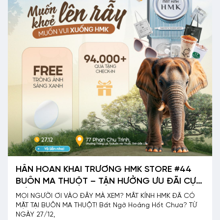
HÂN HOAN KHAI TRƯƠNG HMK STORE #44
BUÔN MA THUỘT – TẬN HƯỞNG ƯU ĐÃI CỰC
SỐC CÙNG HÀNG TRIỆU QUÀ TẶNG
MỌI NGƯỜI ƠI VÀO ĐÂY MÀ XEM? MẮT KÍNH HMK ĐÃ CÓ
MẶT TẠI BUÔN MA THUỘT! Bất Ngờ Hoảng Hốt Chưa? TỪ
NGÀY 27/12,