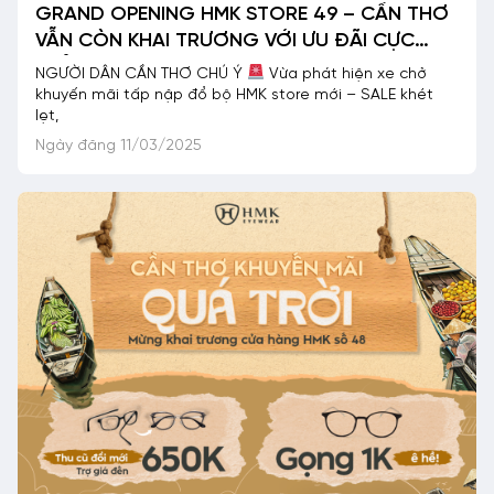
GRAND OPENING HMK STORE 49 – CẦN THƠ
VẪN CÒN KHAI TRƯƠNG VỚI ƯU ĐÃI CỰC
KHỦNG
NGƯỜI DÂN CẦN THƠ CHÚ Ý
Vừa phát hiện xe chở
khuyến mãi tấp nập đổ bộ HMK store mới – SALE khét
lẹt,
Ngày đăng 11/03/2025