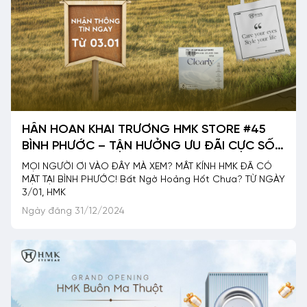
HÂN HOAN KHAI TRƯƠNG HMK STORE #45
BÌNH PHƯỚC – TẬN HƯỞNG ƯU ĐÃI CỰC SỐC
CÙNG HÀNG TRIỆU QUÀ TẶNG
MỌI NGƯỜI ƠI VÀO ĐÂY MÀ XEM? MẮT KÍNH HMK ĐÃ CÓ
MẶT TẠI BÌNH PHƯỚC! Bất Ngờ Hoảng Hốt Chưa? TỪ NGÀY
3/01, HMK
Ngày đăng 31/12/2024