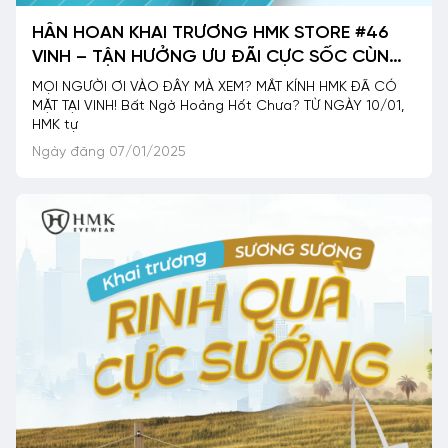
HÂN HOAN KHAI TRƯƠNG HMK STORE #46
VINH – TẬN HƯỞNG ƯU ĐÃI CỰC SỐC CÙNG
HÀNG TRIỆU QUÀ TẶNG
MỌI NGƯỜI ƠI VÀO ĐÂY MÀ XEM? MẮT KÍNH HMK ĐÃ CÓ
MẶT TẠI VINH! Bất Ngờ Hoảng Hốt Chưa? TỪ NGÀY 10/01,
HMK tự
Ngày đăng 07/01/2025