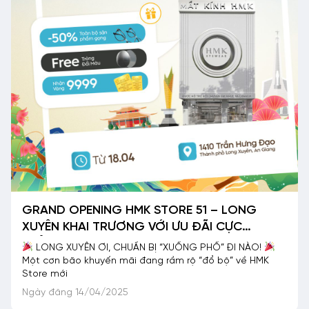
GRAND OPENING HMK STORE 51 – LONG
XUYÊN KHAI TRƯƠNG VỚI ƯU ĐÃI CỰC
KHỦNG
LONG XUYÊN ƠI, CHUẨN BỊ “XUỐNG PHỐ” ĐI NÀO!
Một cơn bão khuyến mãi đang rầm rộ “đổ bộ” về HMK
Store mới
Ngày đăng 14/04/2025