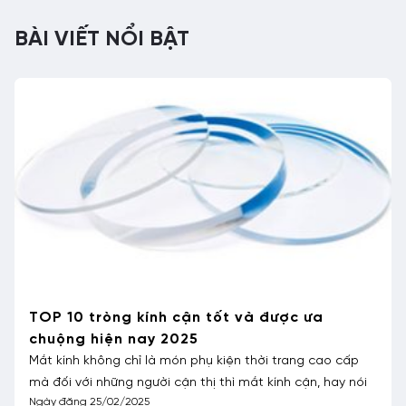
viết
BÀI VIẾT NỔI BẬT
TOP 10 tròng kính cận tốt và được ưa
chuộng hiện nay 2025
Mắt kính không chỉ là món phụ kiện thời trang cao cấp
mà đối với những người cận thị thì mắt kính cận, hay nói
Ngày đăng 25/02/2025