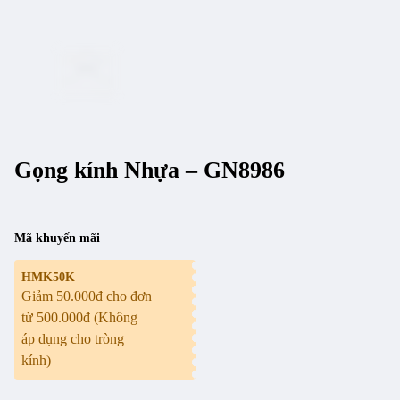
Gọng kính Nhựa – GN8986
Mã khuyến mãi
HMK50K
Giảm 50.000đ cho đơn
từ 500.000đ (Không
áp dụng cho tròng
kính)