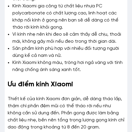
Kính Xiaomi gia công từ chất liệu nhựa PC
polycarbonate có chất lượng cao, linh hoạt các
khớp nối kính ở gọng nên bạn sẽ dễ dàng có thể
tháo rời kính khỏi gọng.
Vì kính nhẹ nên khi đeo sẽ cảm thấy dễ chịu, thoải
mái, không gây mỏi nếu đeo trong thời gian dài.
Sản phẩm kính phù hợp với nhiều đối tượng người
dùng kể cả nam và nữ.
Kính Xiaomi không màu, tròng hơi ngả vàng với tính
năng chống ánh sáng xanh tốt.
Ưu điểm kính Xiaomi
Thiết kế của kính Xiaomi đơn giản, dễ dàng tháo lắp,
thậm chí phần đệm mũi có thể tháo rời nếu như
không cần sử dụng đến. Phần gọng được làm bằng
chất liệu nhẹ, bền nên tổng trọng lượng gọng kính chỉ
dao động trong khoảng từ 8 đến 20 gram.