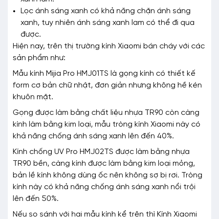
Lọc ánh sáng xanh có khả năng chặn ánh sáng
xanh, tuy nhiên ánh sáng xanh lam có thể đi qua
được.
Hiện nay, trên thị trường kính Xiaomi bán cháy với các
sản phẩm như:
Mẫu kính Mijia Pro HMJ01TS là gọng kính có thiết kế
form cơ bản chữ nhật, đơn giản nhưng không hề kén
khuôn mặt.
Gọng được làm bằng chất liệu nhựa TR90 còn càng
kính làm bằng kim loại, mẫu tròng kính Xiaomi này có
khả năng chống ánh sáng xanh lên đến 40%.
Kính chống UV Pro HMJ02TS được làm bằng nhựa
TR90 bền, càng kính được làm bằng kim loại mỏng,
bản lề kính không dùng ốc nên không sợ bị rơi. Tròng
kính này có khả năng chống ánh sáng xanh nổi trội
lên đến 50%.
Nếu so sánh với hai mẫu kính kể trên thì Kính Xiaomi