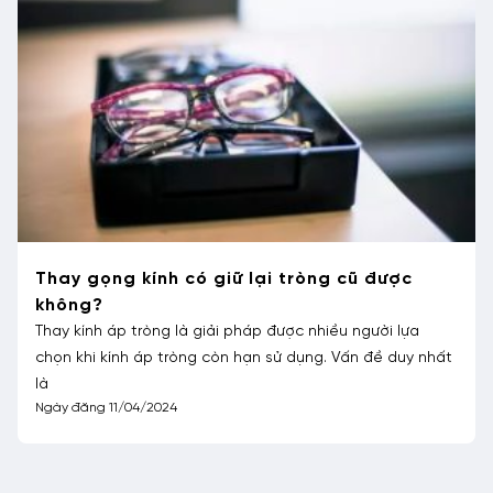
Mắt lòng đen nhiều hơn lòng trắng là nét
tướng xấu hay tốt
Mắt lòng đen to tròn, lấn át lòng trắng, liệu có phải là
nét tướng tốt? Cùng HMK Eyewear khám phá ý nghĩa sâu
xa
Ngày đăng 24/09/2024