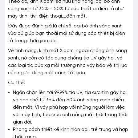
Theo đó, kính Xiaomi sở hữu khả năng loại bỏ ánh
sáng xanh từ 35% – 50% từ các thiết bị điện tử như
máy tính, tivi, điện thoại,…đến mắt.
Đây được đánh giá là chỉ số loại bỏ ánh sáng xanh
vừa đủ giúp bạn thoải mái sử dụng các thiết bị điện
tử trong thời gian dài.
Về tính năng, kính mắt Xiaomi ngoài chống ánh sáng
xanh, nó còn có tác dụng chống tia UV gây hại, và
các loại tia bức xạ môi trường nhờ vậy bảo vệ thị lực
của người dùng một cách tốt hơn.
Cụ thể:
Ngăn chặn lên tới 99,99% tia UV, tia cực tím gây hại
và hạn chế từ 35% đến 50% ánh sáng xanh chiếu
đến mắt. Vì vậy phù hợp với những người làm việc
với máy tính, tiếp xúc ánh nắng mặt trời trong thời
gian dài.
Phong cách thiết kế kính hiện đại, trẻ trung và hợp
thời trang.