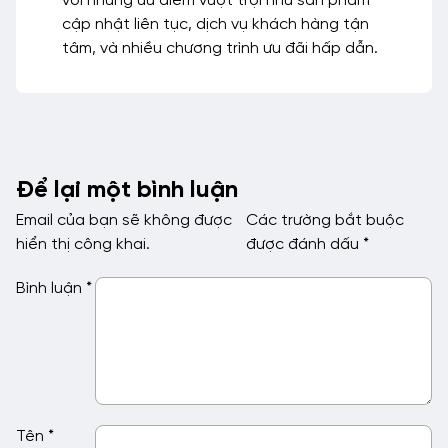
với những ưu điểm vượt trội như sản phẩm
cập nhật liên tục, dịch vụ khách hàng tận
tâm, và nhiều chương trình ưu đãi hấp dẫn.
Để lại một bình luận
Email của bạn sẽ không được
Các trường bắt buộc
hiển thị công khai.
được đánh dấu
*
Bình luận
*
Tên
*