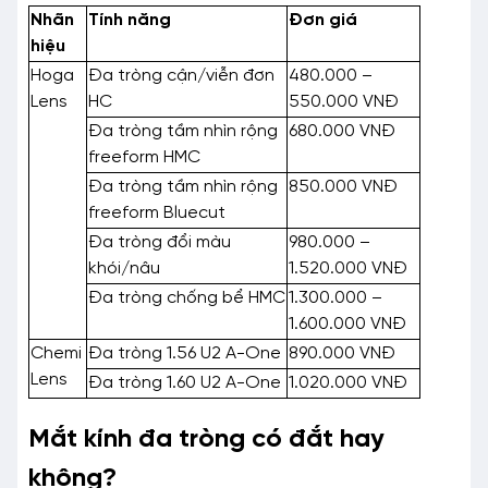
Nhãn
Tính năng
Đơn giá
hiệu
Hoga
Đa tròng cận/viễn đơn
480.000 –
Lens
HC
550.000 VNĐ
Đa tròng tầm nhìn rộng
680.000 VNĐ
freeform HMC
Đa tròng tầm nhìn rộng
850.000 VNĐ
freeform Bluecut
Đa tròng đổi màu
980.000 –
khói/nâu
1.520.000 VNĐ
Đa tròng chống bể HMC
1.300.000 –
1.600.000 VNĐ
Chemi
Đa tròng 1.56 U2 A-One
890.000 VNĐ
Lens
Đa tròng 1.60 U2 A-One
1.020.000 VNĐ
Mắt kính đa tròng có đắt hay
không?