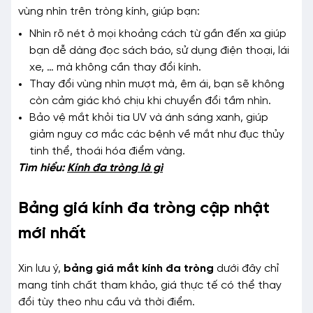
vùng nhìn trên tròng kính, giúp bạn:
Nhìn rõ nét ở mọi khoảng cách từ gần đến xa giúp
bạn dễ dàng đọc sách báo, sử dụng điện thoại, lái
xe, … mà không cần thay đổi kính.
Thay đổi vùng nhìn mượt mà, êm ái, bạn sẽ không
còn cảm giác khó chịu khi chuyển đổi tầm nhìn.
Bảo vệ mắt khỏi tia UV và ánh sáng xanh, giúp
giảm nguy cơ mắc các bệnh về mắt như đục thủy
tinh thể, thoái hóa điểm vàng.
Tìm hiểu:
Kính đa tròng là gì
Bảng giá kính đa tròng cập nhật
mới nhất
Xin lưu ý,
bảng giá mắt kính đa tròng
dưới đây chỉ
mang tính chất tham khảo, giá thực tế có thể thay
đổi tùy theo nhu cầu và thời điểm.