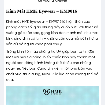
kế vuông KM8918
Kính Mát HMK Eyewear – KM9016
Kính mát HMK Eyewear – KM9016 là hiện thân của
phong cách tối giản nhưng đầy cuốn hút. Với thiết kế
vuông góc sắc sảo, gọng kính đen mạnh mẽ, như một
lời khẳng định cá tính – không cần quá nổi bật nhưng
vẫn đủ để người khác phải chú ý.
Tròng kính tối màu chống tia UV giúp bạn tự tin đối
mặt với mọi tia nắng, biến chiếc kính này thành một
người bạn đồng hành không thể thiếu cho những
ngày hè. Nếu bạn đang tìm kiếm một phụ kiện vừa
chất vừa thực dụng, KM9016 là lựa chọn không thể bỏ
qua.