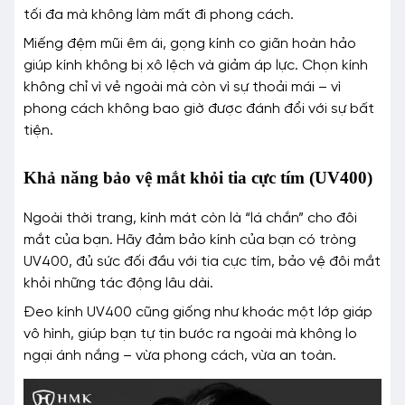
tối đa mà không làm mất đi phong cách.
Miếng đệm mũi êm ái, gọng kính co giãn hoàn hảo
giúp kính không bị xô lệch và giảm áp lực. Chọn kính
không chỉ vì vẻ ngoài mà còn vì sự thoải mái – vì
phong cách không bao giờ được đánh đổi với sự bất
tiện.
Khả năng bảo vệ mắt khỏi tia cực tím (UV400)
Ngoài thời trang, kính mát còn là “lá chắn” cho đôi
mắt của bạn. Hãy đảm bảo kính của bạn có tròng
UV400, đủ sức đối đầu với tia cực tím, bảo vệ đôi mắt
khỏi những tác động lâu dài.
Đeo kính UV400 cũng giống như khoác một lớp giáp
vô hình, giúp bạn tự tin bước ra ngoài mà không lo
ngại ánh nắng – vừa phong cách, vừa an toàn.