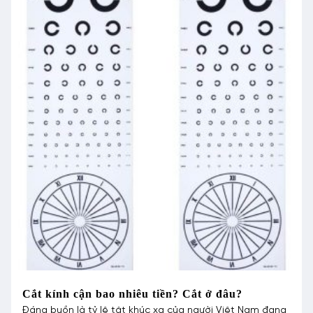
Cắt kính cận bao nhiêu tiền? Cắt ở đâu?
Đáng buồn là tỷ lệ tật khúc xạ của người Việt Nam đang