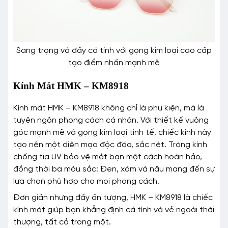
Sang trọng và đầy cá tính với gọng kim loại cao cấp
tạo điểm nhấn mạnh mẽ
Kính Mát HMK – KM8918
Kính mát HMK – KM8918 không chỉ là phụ kiện, mà là
tuyên ngôn phong cách cá nhân. Với thiết kế vuông
góc mạnh mẽ và gọng kim loại tinh tế, chiếc kính này
tạo nên một diện mạo độc đáo, sắc nét. Tròng kính
chống tia UV bảo vệ mắt bạn một cách hoàn hảo,
đồng thời ba màu sắc: Đen, xám và nâu mang đến sự
lựa chọn phù hợp cho mọi phong cách.
Đơn giản nhưng đầy ấn tượng, HMK – KM8918 là chiếc
kính mát giúp bạn khẳng định cá tính và vẻ ngoài thời
thượng, tất cả trong một.