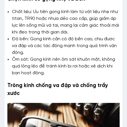
Chất liệu: Ưu tiên gọng kính làm từ vật liệu nhẹ như
titan, TR90 hoặc nhựa dẻo cao cấp, giúp giảm áp
lực lên sống mũi và tai, mang lại cảm giác thoải mái
khi đeo trong thời gian dài.
Độ bền: Gọng kính cần có độ bền cao, chịu được
va đập và các tác động mạnh trong quá trình vận
động.
Ôm sát: Gọng kính nên ôm sát khuôn mặt, không
quá lỏng lẻo để tránh kính bị rơi hoặc xê dịch khi
bạn hoạt động.
Tròng kính chống va đập và chống trầy
xước