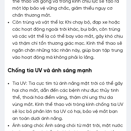
thể thao với gọng và tròng kính chịu lực sẽ tạo ra
một lớp bảo vệ vững chắc, giảm thiểu nguy cơ
chấn thương mắt.
Côn trùng và vật thể lạ: Khi chạy bộ, đạp xe hoặc
các hoạt động ngoài trời khác, bụi bẩn, côn trùng
và các vật thể lạ có thể bay vào mắt, gây khó chịu
và thậm chí tổn thương giác mạc. Kính thể thao sẽ
ngăn chặn những tác nhân này, giúp bạn tập trung
vào hoạt động mà không phải lo lắng.
Chống tia UV và ánh sáng mạnh
Tia UV: Tia cực tím từ ánh nắng mặt trời có thể gây
hại cho mắt, dẫn đến các bệnh như đục thủy tinh
thể, thoái hóa điểm vàng, thậm chí ung thư da
vùng mắt. Kính thể thao với tròng kính chống tia UV
sẽ lọc bỏ phần lớn tia UV có hại, bảo vệ mắt bạn
an toàn dưới ánh nắng.
Ánh sáng chói: Ánh sáng chói từ mặt trời, mặt nước