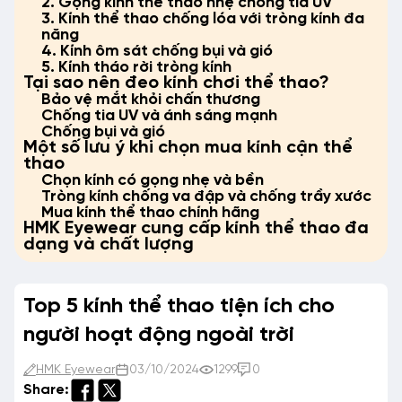
2. Gọng kính thể thao nhẹ chống tia UV
3. Kính thể thao chống lóa với tròng kính đa
năng
4. Kính ôm sát chống bụi và gió
5. Kính tháo rời tròng kính
Tại sao nên đeo kính chơi thể thao?
Bảo vệ mắt khỏi chấn thương
Chống tia UV và ánh sáng mạnh
Chống bụi và gió
Một số lưu ý khi chọn mua kính cận thể
thao
Chọn kính có gọng nhẹ và bền
Tròng kính chống va đập và chống trầy xước
Mua kính thể thao chính hãng
HMK Eyewear cung cấp kính thể thao đa
dạng và chất lượng
Top 5 kính thể thao tiện ích cho
người hoạt động ngoài trời
HMK Eyewear
03/10/2024
1299
0
Share: