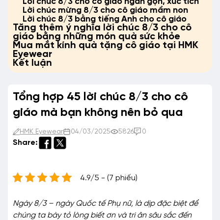
Lời chúc 8/3 cho cô giáo ngắn gọn, xúc tích
Lời chúc mừng 8/3 cho cô giáo mầm non
Lời chúc 8/3 bằng tiếng Anh cho cô giáo
Tăng thêm ý nghĩa lời chúc 8/3 cho cô
giáo bằng những món quà sức khỏe
Mua mắt kính quà tặng cô giáo tại HMK
Eyewear
Kết luận
Tổng hợp 45 lời chúc 8/3 cho cô
giáo mà bạn không nên bỏ qua
HMK Eyewear
04/03/2025
5826
0
Share:
4.9/5 - (7 phiếu)
Ngày 8/3 – ngày Quốc tế Phụ nữ, là dịp đặc biệt để
chúng ta bày tỏ lòng biết ơn và tri ân sâu sắc đến