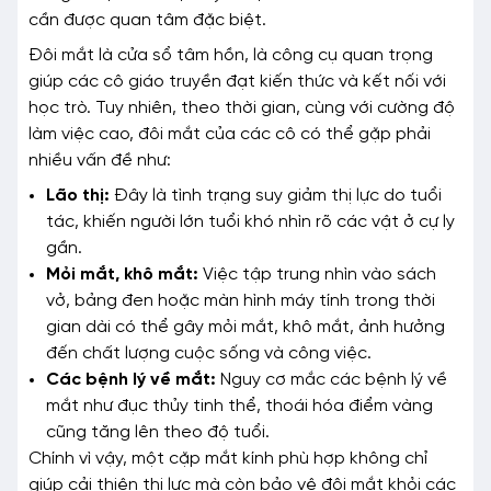
cần được quan tâm đặc biệt.
Đôi mắt là cửa sổ tâm hồn, là công cụ quan trọng
giúp các cô giáo truyền đạt kiến thức và kết nối với
học trò. Tuy nhiên, theo thời gian, cùng với cường độ
làm việc cao, đôi mắt của các cô có thể gặp phải
nhiều vấn đề như:
Lão thị:
Đây là tình trạng suy giảm thị lực do tuổi
tác, khiến người lớn tuổi khó nhìn rõ các vật ở cự ly
gần.
Mỏi mắt, khô mắt:
Việc tập trung nhìn vào sách
vở, bảng đen hoặc màn hình máy tính trong thời
gian dài có thể gây mỏi mắt, khô mắt, ảnh hưởng
đến chất lượng cuộc sống và công việc.
Các bệnh lý về mắt:
Nguy cơ mắc các bệnh lý về
mắt như đục thủy tinh thể, thoái hóa điểm vàng
cũng tăng lên theo độ tuổi.
Chính vì vậy, một cặp mắt kính phù hợp không chỉ
giúp cải thiện thị lực mà còn bảo vệ đôi mắt khỏi các