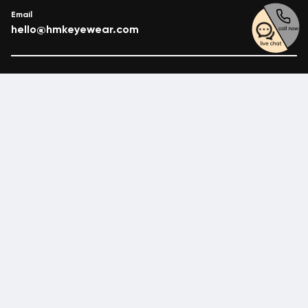
Email
hello@hmkeyewear.com
Giới thiệu
Cửa hàng chuyên cung cấp các loại mắt kính – gọng
kính với mức giá phù hợp với tâm lý khách hàng và
có tính cạnh tranh cao. HMK Eyewear luôn luôn mong
muốn làm hài lòng tất cả khách hàng.
CÔNG TY TNHH KÍNH MẮT HMK VIETNAM
HMK EYEWEAR VIETNAM COMPANY LIMITED
Chính sách
Chính sách bảo mật
Chính sách Vận chuyển và Kiểm tra hàng HMK Eyewear
Chính sách thanh toán
Chính sách bảo hành
Thương mại điện tử
Chấp nhận thanh toán