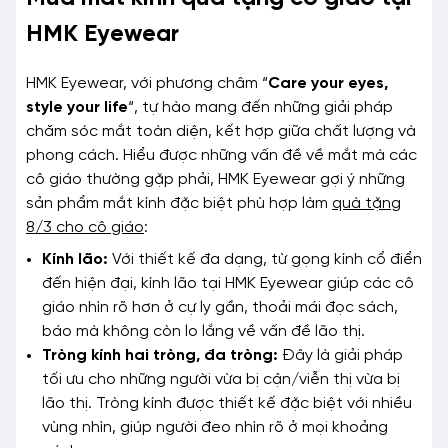
HMK Eyewear
HMK Eyewear, với phương châm “
Care your eyes,
style your life
“, tự hào mang đến những giải pháp
chăm sóc mắt toàn diện, kết hợp giữa chất lượng và
phong cách. Hiểu được những vấn đề về mắt mà các
cô giáo thường gặp phải, HMK Eyewear gợi ý những
sản phẩm mắt kính đặc biệt phù hợp làm
quà tặng
8/3 cho cô giáo
:
Kính lão:
Với thiết kế đa dạng, từ gọng kính cổ điển
đến hiện đại, kính lão tại HMK Eyewear giúp các cô
giáo nhìn rõ hơn ở cự ly gần, thoải mái đọc sách,
báo mà không còn lo lắng về vấn đề lão thị.
Tròng kính hai tròng, đa tròng:
Đây là giải pháp
tối ưu cho những người vừa bị cận/viễn thị vừa bị
lão thị. Tròng kính được thiết kế đặc biệt với nhiều
vùng nhìn, giúp người đeo nhìn rõ ở mọi khoảng