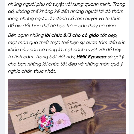
những người phụ nữ tuyệt vời xung quanh mình. Trong
đó, không thể không kể đến những người lái đò thầm
lặng, những người đã dành cả tâm huyết và tri thức
để dìu dắt bao thế hệ học trò – các thầy cô giáo.
Bên cạnh những
lời chúc 8/3 cho cô giáo
tốt đẹp,
một món quà thiết thực thể hiện sự quan tâm đến sức
khỏe của các cô cũng là một cách tuyệt vời để bày
tỏ tình cảm. Trong bài viết này,
HMK Eyewear
sẽ gợi ý
cho bạn những lời chúc tốt đẹp và những món quà ý
nghĩa chân thực nhất.