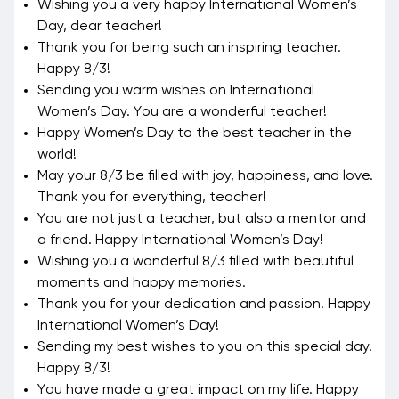
Wishing you a very happy International Women’s
Day, dear teacher!
Thank you for being such an inspiring teacher.
Happy 8/3!
Sending you warm wishes on International
Women’s Day. You are a wonderful teacher!
Happy Women’s Day to the best teacher in the
world!
May your 8/3 be filled with joy, happiness, and love.
Thank you for everything, teacher!
You are not just a teacher, but also a mentor and
a friend. Happy International Women’s Day!
Wishing you a wonderful 8/3 filled with beautiful
moments and happy memories.
Thank you for your dedication and passion. Happy
International Women’s Day!
Sending my best wishes to you on this special day.
Happy 8/3!
You have made a great impact on my life. Happy