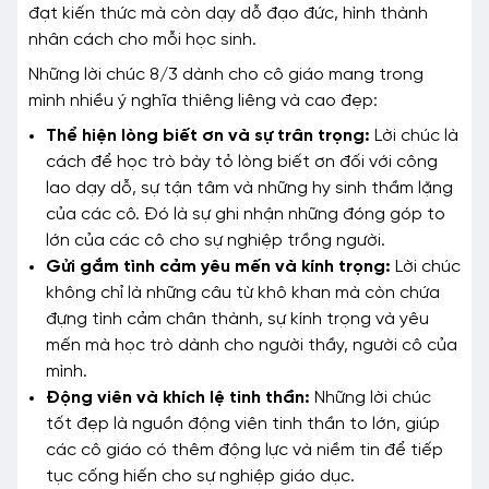
đạt kiến thức mà còn dạy dỗ đạo đức, hình thành
nhân cách cho mỗi học sinh.
Những lời chúc 8/3 dành cho cô giáo mang trong
mình nhiều ý nghĩa thiêng liêng và cao đẹp:
Thể hiện lòng biết ơn và sự trân trọng:
Lời chúc là
cách để học trò bày tỏ lòng biết ơn đối với công
lao dạy dỗ, sự tận tâm và những hy sinh thầm lặng
của các cô. Đó là sự ghi nhận những đóng góp to
lớn của các cô cho sự nghiệp trồng người.
Gửi gắm tình cảm yêu mến và kính trọng:
Lời chúc
không chỉ là những câu từ khô khan mà còn chứa
đựng tình cảm chân thành, sự kính trọng và yêu
mến mà học trò dành cho người thầy, người cô của
mình.
Động viên và khích lệ tinh thần:
Những lời chúc
tốt đẹp là nguồn động viên tinh thần to lớn, giúp
các cô giáo có thêm động lực và niềm tin để tiếp
tục cống hiến cho sự nghiệp giáo dục.