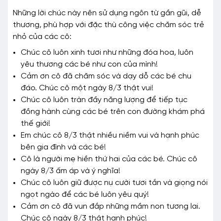
Những lời chúc này nên sử dụng ngôn từ gần gũi, dễ
thương, phù hợp với đặc thù công việc chăm sóc trẻ
nhỏ của các cô:
Chúc cô luôn xinh tươi như những đóa hoa, luôn
yêu thương các bé như con của mình!
Cảm ơn cô đã chăm sóc và dạy dỗ các bé chu
đáo. Chúc cô một ngày 8/3 thật vui!
Chúc cô luôn tràn đầy năng lượng để tiếp tục
đồng hành cùng các bé trên con đường khám phá
thế giới!
Em chúc cô 8/3 thật nhiều niềm vui và hạnh phúc
bên gia đình và các bé!
Cô là người mẹ hiền thứ hai của các bé. Chúc cô
ngày 8/3 ấm áp và ý nghĩa!
Chúc cô luôn giữ được nụ cười tươi tắn và giọng nói
ngọt ngào để các bé luôn yêu quý!
Cảm ơn cô đã vun đắp những mầm non tương lai.
Chúc cô ngày 8/3 thật hạnh phúc!