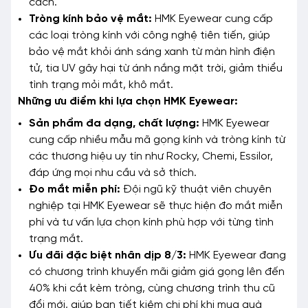
cách.
Tròng kính bảo vệ mắt:
HMK Eyewear cung cấp
các loại tròng kính với công nghệ tiên tiến, giúp
bảo vệ mắt khỏi ánh sáng xanh từ màn hình điện
tử, tia UV gây hại từ ánh nắng mặt trời, giảm thiểu
tình trạng mỏi mắt, khô mắt.
Những ưu điểm khi lựa chọn HMK Eyewear:
Sản phẩm đa dạng, chất lượng:
HMK Eyewear
cung cấp nhiều mẫu mã gọng kính và tròng kính từ
các thương hiệu uy tín như Rocky, Chemi, Essilor,
đáp ứng mọi nhu cầu và sở thích.
Đo mắt miễn phí:
Đội ngũ kỹ thuật viên chuyên
nghiệp tại HMK Eyewear sẽ thực hiện đo mắt miễn
phí và tư vấn lựa chọn kính phù hợp với từng tình
trạng mắt.
Ưu đãi đặc biệt nhân dịp 8/3:
HMK Eyewear đang
có chương trình khuyến mãi giảm giá gọng lên đến
40% khi cắt kèm tròng, cùng chương trình thu cũ
đổi mới, giúp bạn tiết kiệm chi phí khi mua quà