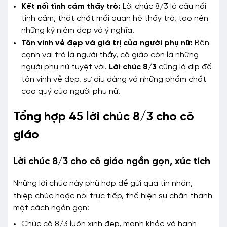
Kết nối tình cảm thầy trò:
Lời chúc 8/3 là cầu nối
tình cảm, thắt chặt mối quan hệ thầy trò, tạo nên
những kỷ niệm đẹp và ý nghĩa.
Tôn vinh vẻ đẹp và giá trị của người phụ nữ:
Bên
cạnh vai trò là người thầy, cô giáo còn là những
người phụ nữ tuyệt vời.
Lời chúc 8/3
cũng là dịp để
tôn vinh vẻ đẹp, sự dịu dàng và những phẩm chất
cao quý của người phụ nữ.
Tổng hợp 45 lời chúc 8/3 cho cô
giáo
Lời chúc 8/3 cho cô giáo ngắn gọn, xúc tích
Những lời chúc này phù hợp để gửi qua tin nhắn,
thiệp chúc hoặc nói trực tiếp, thể hiện sự chân thành
một cách ngắn gọn:
Chúc cô 8/3 luôn xinh đẹp, mạnh khỏe và hạnh