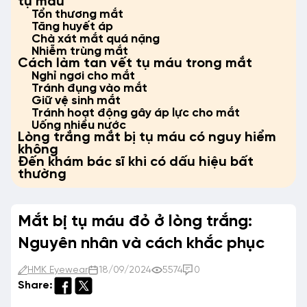
tụ máu
Tổn thương mắt
Tăng huyết áp
Chà xát mắt quá nặng
Nhiễm trùng mắt
Cách làm tan vết tụ máu trong mắt
Nghỉ ngơi cho mắt
Tránh đụng vào mắt
Giữ vệ sinh mắt
Tránh hoạt động gây áp lực cho mắt
Uống nhiều nước
Lòng trắng mắt bị tụ máu có nguy hiểm
không
Đến khám bác sĩ khi có dấu hiệu bất
thường
Mắt bị tụ máu đỏ ở lòng trắng:
Nguyên nhân và cách khắc phục
HMK Eyewear
18/09/2024
5574
0
Share: