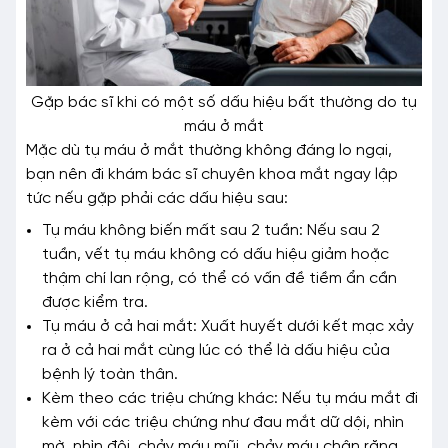
Gặp bác sĩ khi có một số dấu hiệu bất thường do tụ
máu ở mắt
Mặc dù tụ máu ở mắt thường không đáng lo ngại,
bạn nên đi khám bác sĩ chuyên khoa mắt ngay lập
tức nếu gặp phải các dấu hiệu sau:
Tụ máu không biến mất sau 2 tuần: Nếu sau 2
tuần, vết tụ máu không có dấu hiệu giảm hoặc
thậm chí lan rộng, có thể có vấn đề tiềm ẩn cần
được kiểm tra.
Tụ máu ở cả hai mắt: Xuất huyết dưới kết mạc xảy
ra ở cả hai mắt cùng lúc có thể là dấu hiệu của
bệnh lý toàn thân.
Kèm theo các triệu chứng khác: Nếu tụ máu mắt đi
kèm với các triệu chứng như đau mắt dữ dội, nhìn
mờ, nhìn đôi, chảy máu mũi, chảy máu chân răng,