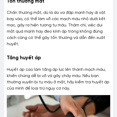
Tổn thương mắt
Chấn thương mắt, dù là do va đập mạnh hay dị vật
bay vào, có thể làm vỡ các mạch máu nhỏ dưới kết
mạc, gây ra hiện tượng tụ máu. Thậm chí, việc dụi
mắt quá mạnh hay đeo kính áp tròng không đúng
cách cũng có thể gây tổn thương và dẫn đến xuất
huyết.
Tăng huyết áp
Huyết áp cao làm tăng áp lực lên thành mạch máu,
khiến chúng dễ bị vỡ và gây chảy máu. Nếu bạn
thường xuyên bị tụ máu ở mắt, hãy kiểm tra huyết áp
của mình để loại trừ nguy cơ này.