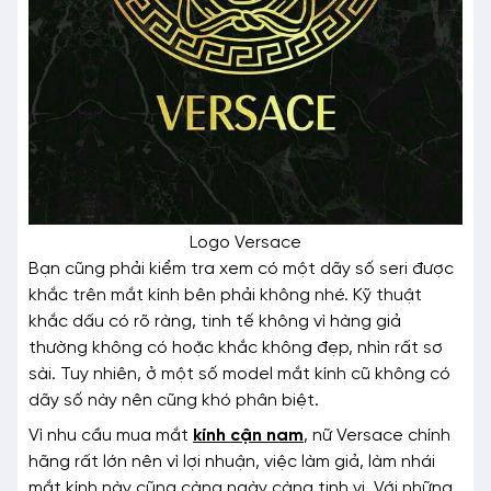
Logo Versace
Bạn cũng phải kiểm tra xem có một dãy số seri được
khắc trên mắt kính bên phải không nhé. Kỹ thuật
khắc dấu có rõ ràng, tinh tế không vì hàng giả
thường không có hoặc khắc không đẹp, nhìn rất sơ
sài. Tuy nhiên, ở một số model mắt kính cũ không có
dãy số này nên cũng khó phân biệt.
Vì nhu cầu mua mắt
kính cận nam
, nữ Versace chính
hãng rất lớn nên vì lợi nhuận, việc làm giả, làm nhái
mắt kính này cũng càng ngày càng tinh vi. Với những