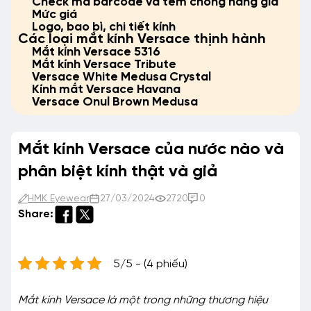
Check mã barcode và tem chống hàng giả
Mức giá
Logo, bao bì, chi tiết kính
Các loại mắt kính Versace thịnh hành
Mắt kính Versace 5316
Mắt kính Versace Tribute
Versace White Medusa Crystal
Kính mắt Versace Havana
Versace Onul Brown Medusa
Mắt kính Versace của nước nào và
phân biệt kính thật và giả
HMK Eyewear
27/03/2024
2720
0
Share:
5/5 - (4 phiếu)
Mắt kính Versace là một trong những thương hiệu