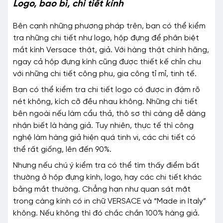
Logo, bao bì, chi tiết kính
Bên cạnh những phương pháp trên, bạn có thể kiểm
tra những chi tiết như logo, hộp đựng để phân biệt
mắt kính Versace thật, giả. Với hàng thật chính hãng,
ngay cả hộp đựng kính cũng được thiết kế chỉn chu
với những chi tiết công phu, gia công tỉ mỉ, tinh tế.
Bạn có thể kiểm tra chi tiết logo có được in đậm rõ
nét không, kích cỡ đều nhau không. Những chi tiết
bên ngoài nếu làm cẩu thả, thô sơ thì càng dễ dàng
nhận biết là hàng giả. Tuy nhiên, thực tế thì công
nghệ làm hàng giả hiện quá tinh vi, các chi tiết có
thể rất giống, lên đến 90%.
Nhưng nếu chú ý kiểm tra có thể tìm thấy điểm bất
thường ở hộp đựng kính, logo, hay các chi tiết khác
bằng mắt thường. Chẳng hạn như quan sát mặt
trong càng kính có in chữ VERSACE và “Made in Italy”
không. Nếu không thì đó chắc chắn 100% hàng giả.