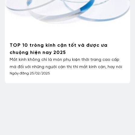
Cắt kính cận bao nhiêu tiền? Cắt ở đâu?
Đáng buồn là tỷ lệ tật khúc xạ của người Việt Nam đang
tăng mạnh. Nguyên nhân chủ yếu là do sự bùng nổ của
Ngày đăng 08/03/2024