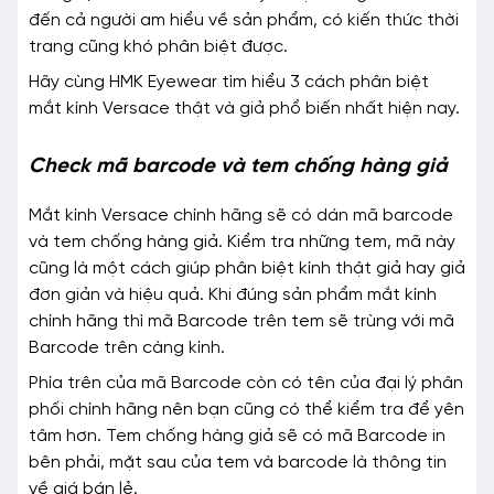
đến cả người am hiểu về sản phẩm, có kiến thức thời
trang cũng khó phân biệt được.
Hãy cùng HMK Eyewear tìm hiểu 3 cách phân biệt
mắt kính Versace thật và giả phổ biến nhất hiện nay.
Check mã barcode và tem chống hàng giả
Mắt kính Versace chính hãng sẽ có dán mã barcode
và tem chống hàng giả. Kiểm tra những tem, mã này
cũng là một cách giúp phân biệt kính thật giả hay giả
đơn giản và hiệu quả. Khi đúng sản phẩm mắt kính
chính hãng thì mã Barcode trên tem sẽ trùng với mã
Barcode trên càng kính.
Phía trên của mã Barcode còn có tên của đại lý phân
phối chính hãng nên bạn cũng có thể kiểm tra để yên
tâm hơn. Tem chống hàng giả sẽ có mã Barcode in
bên phải, mặt sau của tem và barcode là thông tin
về giá bán lẻ.