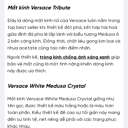
Mắt kính Versace Tribute
Đây là dòng mắt kính nữ của Versace luôn nằm trong
top best seller khi thiết kế đột phá, kết hợp hài hoà
giữa đính đá pha lê lấp lánh với biểu tượng Medusa ở
2 bên càng kính. Đồng thời, chất liệu gọng kim loại và
nhựa acetate cũng tạo nên điểm nhấn.
Ngoài thiết kế,
tròng kính chống ánh sáng xanh
giúp
bảo vệ mắt cũng là một tính năng khiến dòng kính
này được ưa thích.
Versace White Medusa Crystal
Mắt kính Versace White Medusa Crystal giống như
tên gọi, được thiết kế màu trắng hoặc là màu trơn
toàn phần. Kiểu thiết kế đề cao sự tối giản này mang
đến sự tinh tế, nét riêng dễ phối với các trang phục
khác nhau.