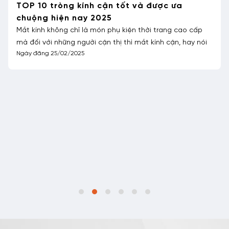
cấp
 nói
Cắt kính cận bao nhiêu tiền? Cắt ở đâu?
Đáng buồn là tỷ lệ tật khúc xạ của người Việt Nam đ
tăng mạnh. Nguyên nhân chủ yếu là do sự bùng nổ c
Ngày đăng 08/03/2024