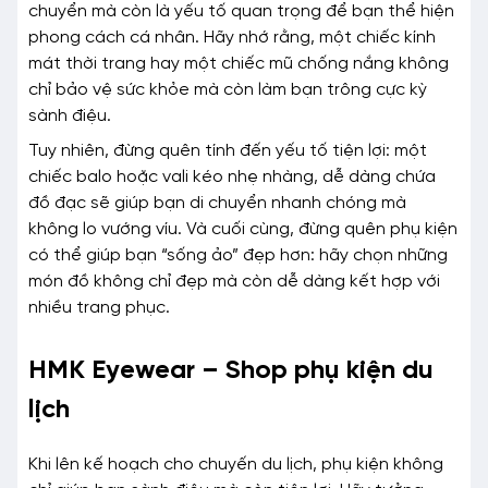
chuyển mà còn là yếu tố quan trọng để bạn thể hiện
phong cách cá nhân. Hãy nhớ rằng, một chiếc kính
mát thời trang hay một chiếc mũ chống nắng không
chỉ bảo vệ sức khỏe mà còn làm bạn trông cực kỳ
sành điệu.
Tuy nhiên, đừng quên tính đến yếu tố tiện lợi: một
chiếc balo hoặc vali kéo nhẹ nhàng, dễ dàng chứa
đồ đạc sẽ giúp bạn di chuyển nhanh chóng mà
không lo vướng víu. Và cuối cùng, đừng quên phụ kiện
có thể giúp bạn “sống ảo” đẹp hơn: hãy chọn những
món đồ không chỉ đẹp mà còn dễ dàng kết hợp với
nhiều trang phục.
HMK Eyewear – Shop phụ kiện du
lịch
Khi lên kế hoạch cho chuyến du lịch, phụ kiện không