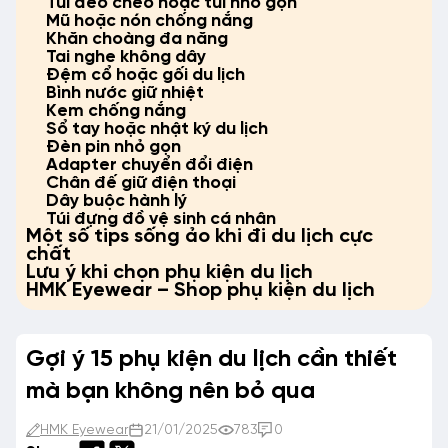
Túi đeo chéo hoặc túi nhỏ gọn
Mũ hoặc nón chống nắng
Khăn choàng đa năng
Tai nghe không dây
Đệm cổ hoặc gối du lịch
Bình nước giữ nhiệt
Kem chống nắng
Sổ tay hoặc nhật ký du lịch
Đèn pin nhỏ gọn
Adapter chuyển đổi điện
Chân đế giữ điện thoại
Dây buộc hành lý
Túi đựng đồ vệ sinh cá nhân
Một số tips sống ảo khi đi du lịch cực
chất
Lưu ý khi chọn phụ kiện du lịch
HMK Eyewear – Shop phụ kiện du lịch
Gợi ý 15 phụ kiện du lịch cần thiết
mà bạn không nên bỏ qua
HMK Eyewear
21/01/2025
783
0