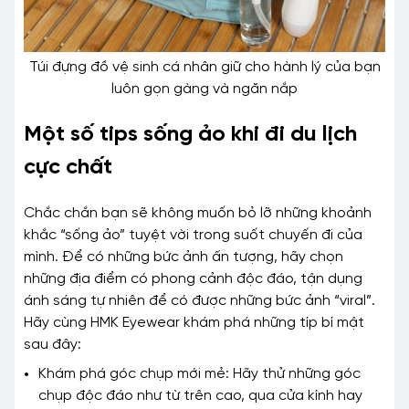
Túi đựng đồ vệ sinh cá nhân giữ cho hành lý của bạn
luôn gọn gàng và ngăn nắp
Một số tips sống ảo khi đi du lịch
cực chất
Chắc chắn bạn sẽ không muốn bỏ lỡ những khoảnh
khắc “sống ảo” tuyệt vời trong suốt chuyến đi của
mình. Để có những bức ảnh ấn tượng, hãy chọn
những địa điểm có phong cảnh độc đáo, tận dụng
ánh sáng tự nhiên để có được những bức ảnh “viral”.
Hãy cùng HMK Eyewear khám phá những típ bí mật
sau đây:
Khám phá góc chụp mới mẻ: Hãy thử những góc
chụp độc đáo như từ trên cao, qua cửa kính hay