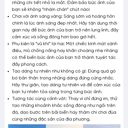
những chi tiết nhỏ lạ mắt. Đảm bảo bức ảnh của
bạn sẽ không “nhàm chán” chút nào!
Chơi với ánh sáng vàng: Sáng sớm và hoàng hôn
chính là lúc ánh sáng đẹp nhất. Hãy tận dụng thời
gian này để bức ảnh của bạn trở nên lung linh, đầy
cảm xúc và sống động hơn bao giờ hết.
Phụ kiện là “vũ khí” lợi hại: Một chiếc kính mát sành
điệu, mũ chống nắng hay khăn choàng nhẹ nhàng
có thể biến bức ảnh của bạn trở thành tuyệt tác
đầy phong cách.
Tạo dáng tự nhiên như không có gì: Đừng quá gò
bó bản thân trong những dáng đứng cứng nhắc.
Hãy thư giãn, tạo dáng tự nhiên và để cảm xúc của
bạn tự nhiên tỏa sáng trong từng bức ảnh.
Tương tác cùng cảnh vật: Thay vì chỉ đứng im, thử
tạo những khoảnh khắc sống động như ngồi trên
đá, dạo bước trên bãi biển hay thậm chí chơi đùa
cùng những đặc sản của địa phương.