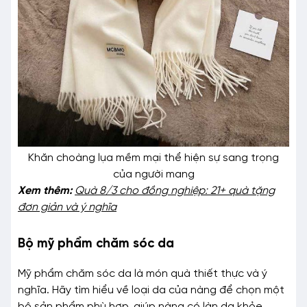
Khăn choàng lụa mềm mại thể hiện sự sang trọng
của người mang
Xem thêm:
Quà 8/3 cho đồng nghiệp: 21+ quà tặng
đơn giản và ý nghĩa
Bộ mỹ phẩm chăm sóc da
Mỹ phẩm chăm sóc da là món quà thiết thực và ý
nghĩa. Hãy tìm hiểu về loại da của nàng để chọn một
bộ sản phẩm phù hợp, giúp nàng có làn da khỏe