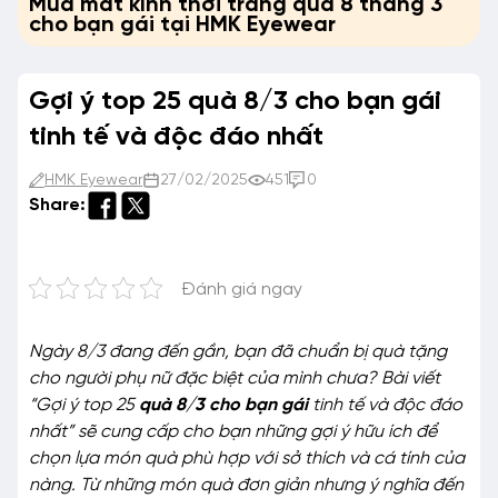
Mua mắt kính thời trang quà 8 tháng 3
cho bạn gái tại HMK Eyewear
Gợi ý top 25 quà 8/3 cho bạn gái
tinh tế và độc đáo nhất
HMK Eyewear
27/02/2025
451
0
Share:
Đánh giá ngay
Ngày 8/3 đang đến gần, bạn đã chuẩn bị quà tặng
cho người phụ nữ đặc biệt của mình chưa? Bài viết
“Gợi ý top 25
quà 8/3 cho bạn gái
tinh tế và độc đáo
nhất” sẽ cung cấp cho bạn những gợi ý hữu ích để
chọn lựa món quà phù hợp với sở thích và cá tính của
nàng. Từ những món quà đơn giản nhưng ý nghĩa đến