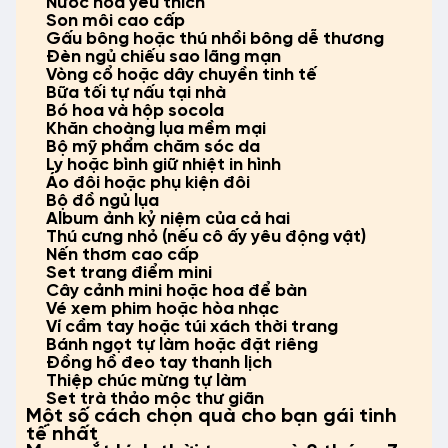
Nước hoa yêu thích
Son môi cao cấp
Gấu bông hoặc thú nhồi bông dễ thương
Đèn ngủ chiếu sao lãng mạn
Vòng cổ hoặc dây chuyền tinh tế
Bữa tối tự nấu tại nhà
Bó hoa và hộp socola
Khăn choàng lụa mềm mại
Bộ mỹ phẩm chăm sóc da
Ly hoặc bình giữ nhiệt in hình
Áo đôi hoặc phụ kiện đôi
Bộ đồ ngủ lụa
Album ảnh kỷ niệm của cả hai
Thú cưng nhỏ (nếu cô ấy yêu động vật)
Nến thơm cao cấp
Set trang điểm mini
Cây cảnh mini hoặc hoa để bàn
Vé xem phim hoặc hòa nhạc
Ví cầm tay hoặc túi xách thời trang
Bánh ngọt tự làm hoặc đặt riêng
Đồng hồ đeo tay thanh lịch
Thiệp chúc mừng tự làm
Set trà thảo mộc thư giãn
Một số cách chọn quà cho bạn gái tinh
tế nhất