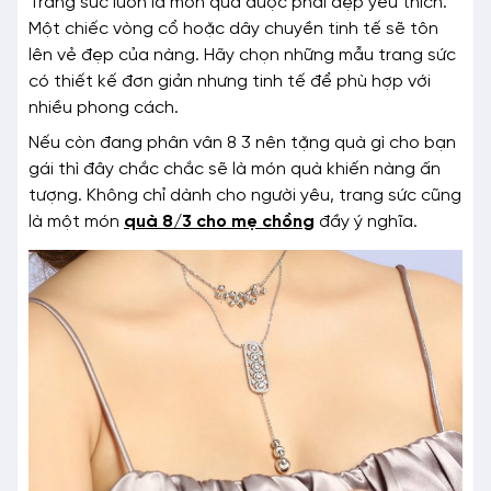
Trang sức luôn là món quà được phái đẹp yêu thích.
Một chiếc vòng cổ hoặc dây chuyền tinh tế sẽ tôn
lên vẻ đẹp của nàng. Hãy chọn những mẫu trang sức
có thiết kế đơn giản nhưng tinh tế để phù hợp với
nhiều phong cách.
Nếu còn đang phân vân 8 3 nên tặng quà gì cho bạn
gái thì đây chắc chắc sẽ là món quà khiến nàng ấn
tượng. Không chỉ dành cho người yêu, trang sức cũng
là một món
quà 8/3 cho mẹ chồng
đầy ý nghĩa.