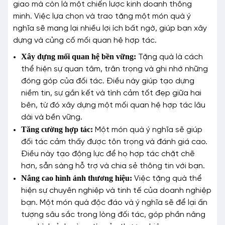
giao mà còn là một chiến lược kinh doanh thông
minh. Việc lựa chọn và trao tặng một món quà ý
nghĩa sẽ mang lại nhiều lợi ích bất ngờ, giúp bạn xây
dựng và củng cố mối quan hệ hợp tác.
Xây dựng mối quan hệ bền vững:
Tặng quà là cách
thể hiện sự quan tâm, trân trọng và ghi nhớ những
đóng góp của đối tác. Điều này giúp tạo dựng
niềm tin, sự gắn kết và tình cảm tốt đẹp giữa hai
bên, từ đó xây dựng một mối quan hệ hợp tác lâu
dài và bền vững.
Tăng cường hợp tác:
Một món quà ý nghĩa sẽ giúp
đối tác cảm thấy được tôn trọng và đánh giá cao.
Điều này tạo động lực để họ hợp tác chặt chẽ
hơn, sẵn sàng hỗ trợ và chia sẻ thông tin với bạn.
Nâng cao hình ảnh thương hiệu:
Việc tặng quà thể
hiện sự chuyên nghiệp và tinh tế của doanh nghiệp
bạn. Một món quà độc đáo và ý nghĩa sẽ để lại ấn
tượng sâu sắc trong lòng đối tác, góp phần nâng