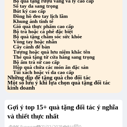
Bộ quà tặng rượu vang và ly cao cấp
Sổ tay da sang trọng
Bút ký cao cấp
Đồng hồ đeo tay lịch lãm
Khung ảnh tinh tế
Giỏ quà thực phẩm cao cấp
Bộ trà hoặc cà phê đặc biệt
Bộ quà tặng chăm sóc sức khỏe
Vòng tay hoặc nhẫn
Cây cảnh để bàn
Tượng hoặc quà lưu niệm khắc tên
Thẻ quà tặng từ cửa hàng sang trọng
Bộ ấm trà sứ cao cấp
Hộp quà chứa các món ăn đặc sản
Túi xách hoặc ví da cao cấp
Những dịp để tặng quà cho đối tác
Một số lưu ý khi lựa chọn quà tặng đối tác
kinh doanh
Gợi ý top 15+ quà tặng đối tác ý nghĩa
và thiết thực nhất