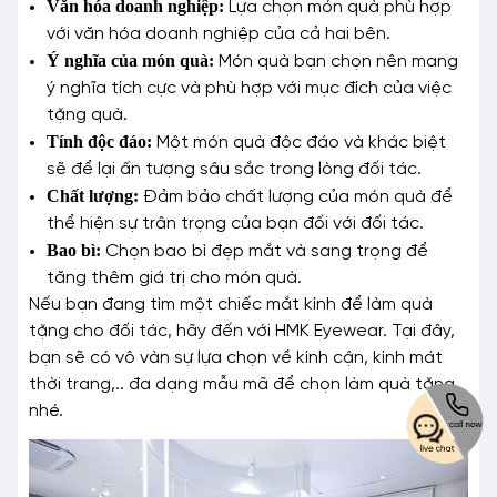
Văn hóa doanh nghiệp:
Lựa chọn món quà phù hợp
với văn hóa doanh nghiệp của cả hai bên.
Ý nghĩa của món quà:
Món quà bạn chọn nên mang
ý nghĩa tích cực và phù hợp với mục đích của việc
tặng quà.
Tính độc đáo:
Một món quà độc đáo và khác biệt
sẽ để lại ấn tượng sâu sắc trong lòng đối tác.
Chất lượng:
Đảm bảo chất lượng của món quà để
thể hiện sự trân trọng của bạn đối với đối tác.
Bao bì:
Chọn bao bì đẹp mắt và sang trọng để
tăng thêm giá trị cho món quà.
Nếu bạn đang tìm một chiếc mắt kính để làm quà
tặng cho đối tác, hãy đến với HMK Eyewear. Tại đây,
bạn sẽ có vô vàn sự lựa chọn về kính cận, kính mát
thời trang,.. đa dạng mẫu mã để chọn làm quà tặng
nhé.