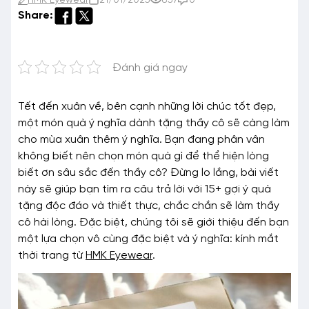
HMK Eyewear
21/01/2025
857
0
Share:
Đánh giá ngay
Tết đến xuân về, bên cạnh những lời chúc tốt đẹp,
một món quà ý nghĩa dành tặng thầy cô sẽ càng làm
cho mùa xuân thêm ý nghĩa. Bạn đang phân vân
không biết nên chọn món quà gì để thể hiện lòng
biết ơn sâu sắc đến thầy cô? Đừng lo lắng, bài viết
này sẽ giúp bạn tìm ra câu trả lời với 15+ gợi ý quà
tặng độc đáo và thiết thực, chắc chắn sẽ làm thầy
cô hài lòng. Đặc biệt, chúng tôi sẽ giới thiệu đến bạn
một lựa chọn vô cùng đặc biệt và ý nghĩa: kính mắt
thời trang từ
HMK Eyewear
.