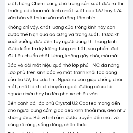
biệt, hãng Chemi cũng chú trọng sản xuất đưa ra thị
trường các loại mắt kính chiết suất cao 1.67 hay 1.74
vừa bảo vệ thị lực vừa mở rộng tầm nhìn.
Không chỉ vậy, chất lượng của tròng kính này còn
được thể hiện qua độ cứng và trong suốt. Trước khi
xuất xưởng đưa đến tay người dùng thì tròng kính
được kiểm tra kỹ lưỡng từng chi tiết, sản phẩm đạt
đủ tiêu chuẩn chất lượng, không gây chói, mỏi mắt.
Bảo vệ đôi mắt hiệu quả nhờ lớp phủ HMC đa năng.
Lớp phủ trên kính bảo vệ mắt tránh khỏi tác động
của tia UV, tia cực tím. Ngoài ra còn giúp chống chói
mắt, nhất là khi di chuyển ngoài đường có xe lái
ngược chiều hay bị đèn pha xe chiếu vào.
Bên cạnh đó, lớp phủ Crystal U2 Coated mang đến
cho người dùng cảm giác đeo kính thoải mái, đeo như
không đeo. Bởi vì hình ảnh được truyền đến mắt vô
cùng rõ ràng, sống động, chân thực.