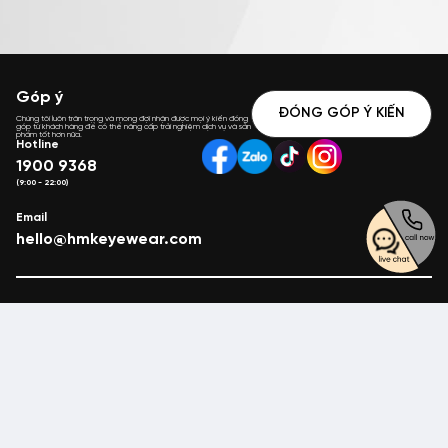
Góp ý
ĐÓNG GÓP Ý KIẾN
Chúng tôi luôn trân trọng và mong đợi nhận được mọi ý kiến đóng
góp từ khách hàng để có thể nâng cấp trải nghiệm dịch vụ và sản
phẩm tốt hơn nữa.
Hotline
1900 9368
(9:00 - 22:00)
Email
hello@hmkeyewear.com
Giới thiệu
Cửa hàng chuyên cung cấp các loại mắt kính – gọng
kính với mức giá phù hợp với tâm lý khách hàng và
có tính cạnh tranh cao. HMK Eyewear luôn luôn mong
muốn làm hài lòng tất cả khách hàng.
CÔNG TY TNHH KÍNH MẮT HMK VIETNAM
HMK EYEWEAR VIETNAM COMPANY LIMITED
Chính sách