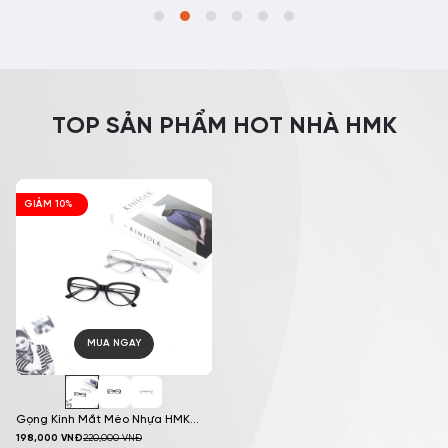
TOP SẢN PHẨM HOT NHÀ HMK
GIẢM 10%
MUA NGAY
Gọng Kính Mắt Mèo Nhựa HMK
198,000
VNĐ
220,000
VNĐ
Eyewear Thời Trang – MM8424