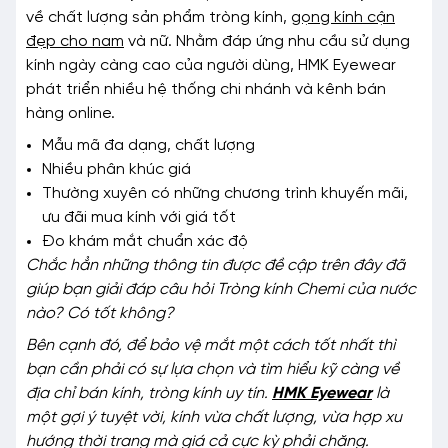
về chất lượng sản phẩm tròng kính,
gọng kính cận
đẹp cho nam
và nữ. Nhằm đáp ứng nhu cầu sử dụng
kính ngày càng cao của người dùng, HMK Eyewear
phát triển nhiều hệ thống chi nhánh và kênh bán
hàng online.
Mẫu mã đa dạng, chất lượng
Nhiều phân khúc giá
Thường xuyên có những chương trình khuyến mãi,
ưu đãi mua kính với giá tốt
Đo khám mắt chuẩn xác độ
Chắc hẳn những thông tin được đề cập trên đây đã
giúp bạn giải đáp câu hỏi Tròng kính Chemi của nước
nào? Có tốt không?
Bên cạnh đó, để bảo vệ mắt một cách tốt nhất thì
bạn cần phải có sự lựa chọn và tìm hiểu kỹ càng về
địa chỉ bán kính, tròng kính uy tín.
HMK Eyewear
là
một gợi ý tuyệt vời, kính vừa chất lượng, vừa hợp xu
hướng thời trang mà giá cả cực kỳ phải chăng.