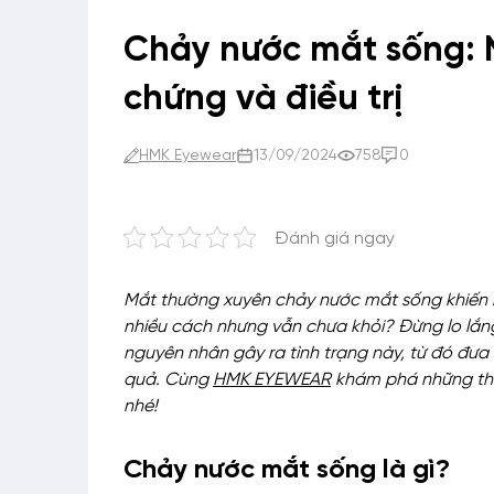
Chảy nước mắt sống: 
chứng và điều trị
HMK Eyewear
13/09/2024
758
0
Đánh giá ngay
Mắt thường xuyên chảy nước mắt sống khiến b
nhiều cách nhưng vẫn chưa khỏi? Đừng lo lắng,
nguyên nhân gây ra tình trạng này, từ đó đư
quả. Cùng
HMK EYEWEAR
khám phá những thô
nhé!
Chảy nước mắt sống là gì?