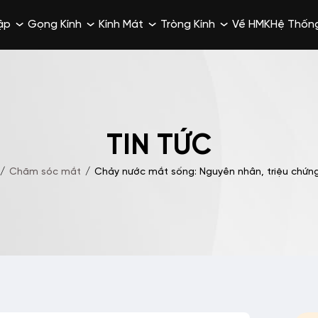
ập
Gọng Kính
Kính Mát
Tròng Kính
Về HMK
Hệ Thốn
TIN TỨC
/
Chăm sóc mắt
/
Chảy nước mắt sống: Nguyên nhân, triệu chứng 