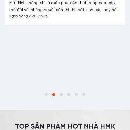
Cắt kính cận bao nhiêu tiền? Cắt ở đâu?
Đáng buồn là tỷ lệ tật khúc xạ của người Việt Nam đang
tăng mạnh. Nguyên nhân chủ yếu là do sự bùng nổ của
Ngày đăng 08/03/2024
TOP SẢN PHẨM HOT NHÀ HMK