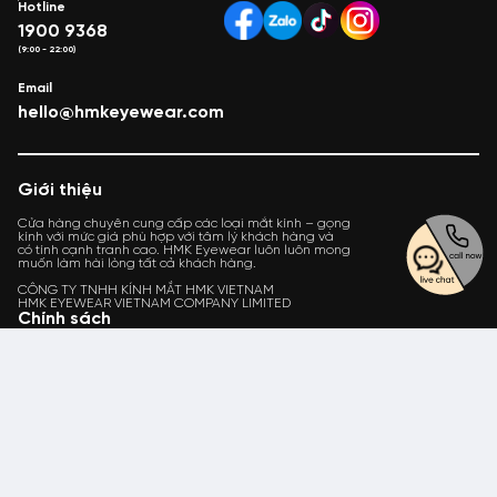
Hotline
1900 9368
(9:00 - 22:00)
Email
hello@hmkeyewear.com
Giới thiệu
Cửa hàng chuyên cung cấp các loại mắt kính – gọng
kính với mức giá phù hợp với tâm lý khách hàng và
có tính cạnh tranh cao. HMK Eyewear luôn luôn mong
muốn làm hài lòng tất cả khách hàng.
CÔNG TY TNHH KÍNH MẮT HMK VIETNAM
HMK EYEWEAR VIETNAM COMPANY LIMITED
Chính sách
Chính sách bảo mật
Chính sách Vận chuyển và Kiểm tra hàng HMK Eyewear
Chính sách thanh toán
Chính sách bảo hành
Thương mại điện tử