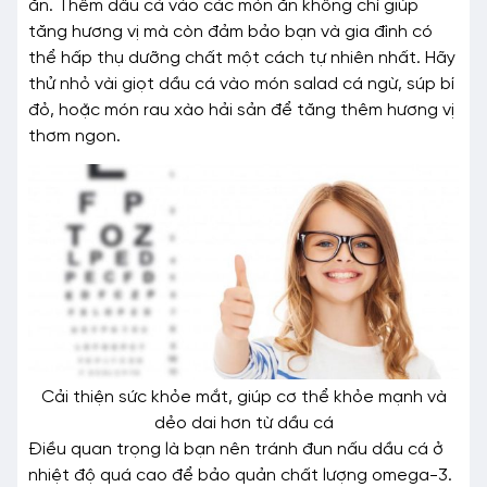
ăn. Thêm dầu cá vào các món ăn không chỉ giúp
tăng hương vị mà còn đảm bảo bạn và gia đình có
thể hấp thụ dưỡng chất một cách tự nhiên nhất. Hãy
thử nhỏ vài giọt dầu cá vào món salad cá ngừ, súp bí
đỏ, hoặc món rau xào hải sản để tăng thêm hương vị
thơm ngon.
Cải thiện sức khỏe mắt, giúp cơ thể khỏe mạnh và
dẻo dai hơn từ dầu cá
Điều quan trọng là bạn nên tránh đun nấu dầu cá ở
nhiệt độ quá cao để bảo quản chất lượng omega-3.