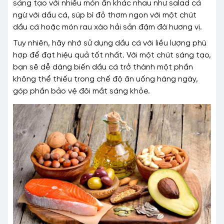
sáng tạo với nhiều món ăn khác nhau như salad cá
ngừ với dầu cá, súp bí đỏ thơm ngon với một chút
dầu cá hoặc món rau xào hải sản đậm đà hương vị.
Tuy nhiên, hãy nhớ sử dụng dầu cá với liều lượng phù
hợp để đạt hiệu quả tốt nhất. Với một chút sáng tạo,
bạn sẽ dễ dàng biến dầu cá trở thành một phần
không thể thiếu trong chế độ ăn uống hàng ngày,
góp phần bảo vệ đôi mắt sáng khỏe.