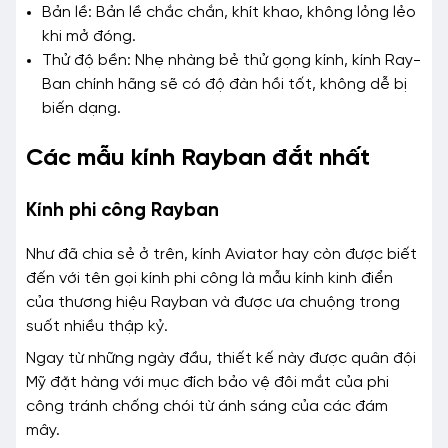
Bản lề: Bản lề chắc chắn, khít khao, không lỏng lẻo
khi mở đóng.
Thử độ bền: Nhẹ nhàng bẻ thử gọng kính, kính Ray-
Ban chính hãng sẽ có độ đàn hồi tốt, không dễ bị
biến dạng.
Các mẫu kính Rayban đắt nhất
Kính phi công Rayban
Như đã chia sẻ ở trên, kính Aviator hay còn được biết
đến với tên gọi kính phi công là mẫu kính kinh điển
của thương hiệu Rayban và được ưa chuộng trong
suốt nhiều thập kỷ.
Ngay từ những ngày đầu, thiết kế này được quân đội
Mỹ đặt hàng với mục đích bảo vệ đôi mắt của phi
công tránh chống chói từ ánh sáng của các đám
mây.