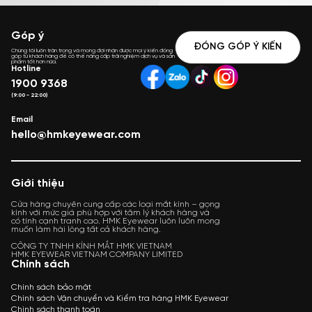
Góp ý
ĐÓNG GÓP Ý KIẾN
Chúng tôi luôn trân trọng và mong đợi nhận được mọi ý kiến đóng
góp từ khách hàng để có thể nâng cấp trải nghiệm dịch vụ và sản
phẩm tốt hơn nữa.
Hotline
1900 9368
(9:00 - 22:00)
Email
hello@hmkeyewear.com
Giới thiệu
Cửa hàng chuyên cung cấp các loại mắt kính – gọng
kính với mức giá phù hợp với tâm lý khách hàng và
có tính cạnh tranh cao. HMK Eyewear luôn luôn mong
muốn làm hài lòng tất cả khách hàng.
CÔNG TY TNHH KÍNH MẮT HMK VIETNAM
HMK EYEWEAR VIETNAM COMPANY LIMITED
Chính sách
Chính sách bảo mật
Chính sách Vận chuyển và Kiểm tra hàng HMK Eyewear
Chính sách thanh toán