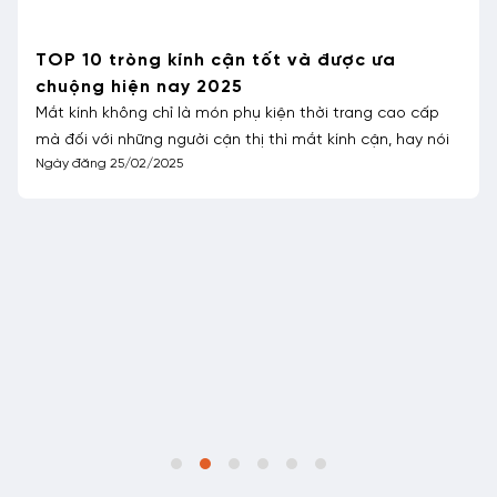
Cắt kính cận bao nhiêu tiền? Cắt ở đâu?
Đáng buồn là tỷ lệ tật khúc xạ của người Việt Nam đang
tăng mạnh. Nguyên nhân chủ yếu là do sự bùng nổ của
Ngày đăng 08/03/2024