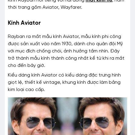
Kính Rayban nổi tiếng với hai dòng
mắt kính nữ
, nam
thời trang gồm Aviator, Wayfarer.
Kính Aviator
Rayban ra mắt mẫu kính Aviator, mẫu kính phi công
được sản xuất vào năm 1930, dành cho quân đội Mỹ
với mục đích chống chói, ảnh hưởng tầm nhìn. Đây
trở thành mẫu kính thành công nhất kể từ khi ra mắt
cho đến bây giờ.
Kiểu dáng kính Aviator có kiểu dáng đặc trưng hình
giọt lệ, thiết kế vintage, khung kính được làm bằng
kim loại cao cấp.