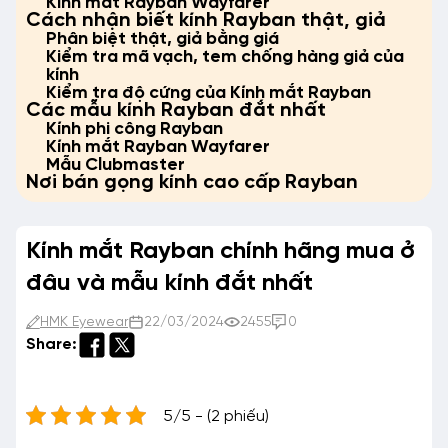
Kính mắt Rayban Wayfarer
Cách nhận biết kính Rayban thật, giả
Phân biệt thật, giả bằng giá
Kiểm tra mã vạch, tem chống hàng giả của
kính
Kiểm tra độ cứng của Kính mắt Rayban
Các mẫu kính Rayban đắt nhất
Kính phi công Rayban
Kính mắt Rayban Wayfarer
Mẫu Clubmaster
Nơi bán gọng kính cao cấp Rayban
Kính mắt Rayban chính hãng mua ở
đâu và mẫu kính đắt nhất
HMK Eyewear
22/03/2024
2455
0
Share:
5/5 - (2 phiếu)