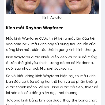
Kính Aviator
Kính mắt Rayban Wayfarer
Mẫu kính Wayfarer được thiết kế ra mắt lần đầu tiên
vào năm 1952, mẫu kính này sử dụng tiêu chuẩn của
dòng kính mát biến tấu thành gọng kính hình thang.
Kính Wayfarer được nhiều diễn viên và ca sĩ nổi tiếng
ở trên thế giới yêu thích, trong đó có cả Madonna,
ngôi sao nhạc rock Michael Jackson,…
So với kiểu dáng kính Wayfarer hiện tại, thì mẫu kính
ban đầu có kiểu dáng hơi thô hơn và có phần không
được thanh mảnh. Về sau, kính được cải tiến, thiết kế
lại nên có kiểu dáng hiện đại, thời thượng.
Từ gọng kính bằng kim loại được thay thế bằng chất