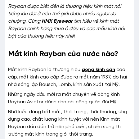
Rayban được biết đến là thương hiệu kính mắt nổi
tiếng lâu đời ở trên thế giới được nhiều người ưa
chuộng. Cùng
HMK Eyewear
tìm hiểu về kính mắt
Rayban chính hãng mua ở đâu và các mẫu kính nổi
bật của thương hiệu này nhé!
Mắt kính Rayban của nước nào?
Mắt kính Rayban là thương hiệu
gọng kính cận
cao
cấp, mắt kính cao cấp được ra mắt năm 1937, do hai
nhà sáng lập Bausch, Lomb, kính sản xuất tại Mỹ.
Những ngày đầu mới ra mắt chuyên về dòng kính
Rayban Aviator dành cho phi công quân đội Mỹ.
Nhờ kiểu dáng bắt mắt, thời trang, thời thượng, ứng
dụng cao, chất lượng kính tuyệt vời nên Kính mắt
Rayban dần dần trở nên phổ biến, chiếm sóng thị
trường mắt kính trong giới thời trang.