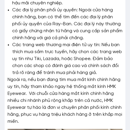
hậu mãi chuyên nghiệp.
Các đại lý phân phối ủy quyền: Ngoài cửa hàng
chính hãng, bạn có thể tìm đến các đại lý phân
phối ủy quyền của Ray-Ban. Các đại lý này thường
có giấy chứng nhận từ hãng và cung cấp sản phẩm
chính hãng với giá cả phải chăng.
Các trang web thương mại điện tử uy tín: Nếu bạn
thích mua sắm trực tuyến, hãy chọn các trang web
uy tín như Tiki, Lazada, hoặc Shopee. Đảm bảo
chọn các shop có đánh giá cao và chính sách đổi
trả rõ ràng để tránh mua phải hàng giả.
Ngoài ra, nếu bạn đang tìm mua mắt kính chính hãng
uy tín, hãy tham khảo ngay hệ thống mắt kính HMK
Eyewear.
Với chuỗi cửa hàng mắt kính chính hãng
nhiều chi nhánh phủ rộng khắp trên cả nước, HMK
Eyewear tự hào là đơn vị chuyên phân phối kính chính
hãng, phục vụ hàng triệu khách hàng ở trên khắp mọi
miền.