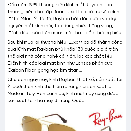
Đến năm 1999, thương hiệu kính mắt Rayban bán
thương hiệu cho tập đoàn Luxottica có trụ sở chính
đặt ở Milan, Ý. Từ đó, Rayban bắt đầu bước vào kỷ
nguyên mắt kính mới, tạo dựng nhiều tiếng vang,
đánh dấu bước tiến mạnh mẽ phát triển thương hiệu.
Sau khi mua lại thương hiệu, Luxottica đã thành công
đưa Kính mắt Rayban phủ khắp 130 quốc gia ở trên
thế giới nhờ công nghệ cải tiến, lột xác chất liệu.
Điển hình các loại mắt kính như Lenses phân cực,
Carbon Fiber, gọng hợp kim titan,…
Cho đến ngày nay, kính Rayban thiết kế, sản xuất tại
Ý, dưới thân kính thể hiện rõ ràng nơi sản xuất là
Made in Italy. Bên cạnh đó, kính mắt này cũng được
sản xuất tại nhà máy ở Trung Quốc.