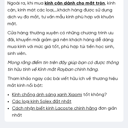
Ngoài ra, khi mua
kính cận dành cho mặt tròn
, kính
cận, kính mát các loại,…khách hàng được sử dụng
dịch vụ đo mắt, tư vấn mẫu kính phù hợp với khuôn
mặt.
Cửa hàng thường xuyên có những chương trình ưu
đãi, khuyến mãi giảm giá nên khách hàng dễ dàng
mua kính với mức giá tốt, phù hợp túi tiền học sinh,
sinh viên.
Mong rằng điểm tin trên đây giúp bạn có được thông
tin hữu tính về Kính mắt Rayban chính hãng.
Tham khảo ngay các bài viết hữu ích về thương hiệu
mắt kính nổi bật:
Kính chống ánh sáng xanh Xiaomi
tốt không?
Các loại kính Solex đắt nhất
Cách nhận biết kính Lacoste chính hãng
đơn giản
nhất