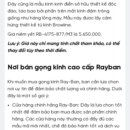
Đây cũng là mẫu kính kinh điển sở hữu thiết kế độc
đáo, táo bạo bởi phần trên mắt kính đậm trông
giống như hàng lông mày. Mẫu này được lấy cảm
hứng thiết kế từ kính Browline.
Giá niêm yết RB-4175-877/M3 là 5.650.000.
Lưu ý: Giá này chỉ mang tính chất tham khảo, có thể
thay đổi tùy theo thời điểm.
Nơi bán gọng kính cao cấp Rayban
Khi muốn mua gọng kính Ray-Ban, bạn cần lựa chọn
nơi uy tín để đảm bảo chất lượng và chính hãng. Dưới
đây là một số gợi ý:
Cửa hàng chính hãng Ray-Ban: Đây là lựa chọn tốt
nhất để đảm bảo bạn mua được sản phẩm chính
hãng. Các cửa hàng này thường có đầy đủ các
mẫu mã mới nhất, chế độ bảo hành tốt và dịch vụ