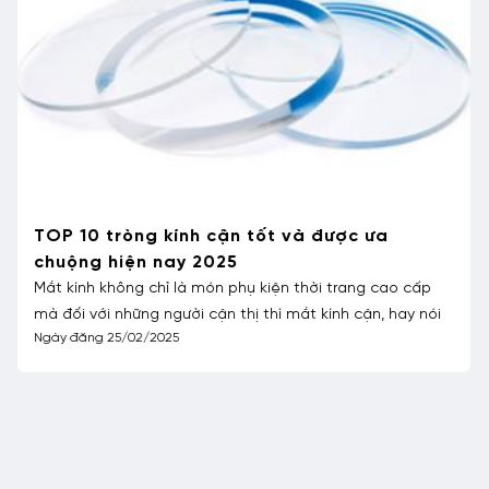
TOP 10 tròng kính cận tốt và được ưa
chuộng hiện nay 2025
Mắt kính không chỉ là món phụ kiện thời trang cao cấp
mà đối với những người cận thị thì mắt kính cận, hay nói
Ngày đăng 25/02/2025