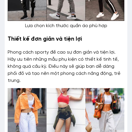
Lựa chọn kích thước quần áo phù hợp
Thiết kế đơn giản và tiện lợi
Phong cách sporty đề cao sự đơn giản và tiện lợi.
Hãy ưu tiên những mẫu phụ kiện có thiết kế tinh tế,
không quá cầu kỳ. Điều này sẽ giúp bạn dễ dàng
phối đồ và tạo nên một phong cách năng động, trẻ
trung.