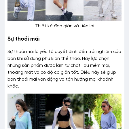
Thiết kế đơn giản và tiện lợi
Sự thoải mái
Sự thoải mái là yếu tố quyết định đến trải nghiệm của
bạn khi sử dụng phụ kiện thể thao. Hãy lựa chọn
những sản phẩm được làm từ chất liệu mềm mại,
thoáng mát và có độ co giãn tốt. Điều này sẽ giúp
bạn thoải mái vận động và tận hưởng mọi khoảnh
khắc.