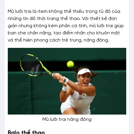
Mũ lưỡi trai là item không thể thiếu trong tủ đồ của
những tín đồ thời trang thể thao. Với thiết kế đơn
giản nhưng không kém phần cá tính, mũ lưỡi trai giúp
bạn che chắn nắng, tạo điểm nhấn cho khuôn mặt
và thể hiện phong cách trẻ trung, năng động.
Mũ lưỡi trai năng động
Balo thể thao