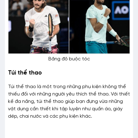
Băng đô buộc tóc
Túi thể thao
Túi thể thao là một trong những phụ kiện không thể
thiếu đối với những người yêu thích thể thao. Với thiết
kế đa năng, túi thể thao giúp bạn đựng vừa những
vật dụng cần thiết khi tập luyện như quần áo, giày
dép, chai nước và các phụ kiện khác.