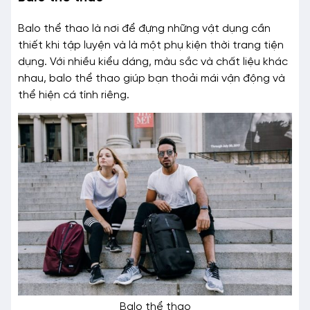
Balo thể thao là nơi để đựng những vật dụng cần
thiết khi tập luyện và là một phụ kiện thời trang tiện
dụng. Với nhiều kiểu dáng, màu sắc và chất liệu khác
nhau, balo thể thao giúp bạn thoải mái vận động và
thể hiện cá tính riêng.
Balo thể thao