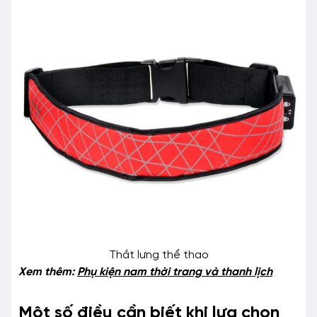
Thắt lưng thể thao
Xem thêm:
Phụ kiện nam thời trang và thanh lịch
Một số điều cần biết khi lựa chọn